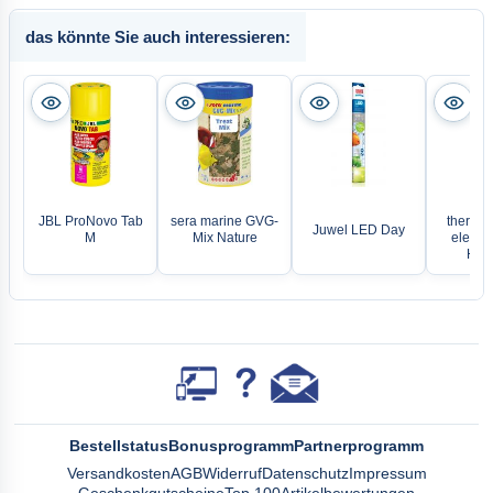
das könnte Sie auch interessieren:
EH
JBL ProNovo Tab
sera marine GVG-
thermoc
Juwel LED Day
M
Mix Nature
elektro
Heiz
Bestellstatus
Bonusprogramm
Partnerprogramm
Versandkosten
AGB
Widerruf
Datenschutz
Impressum