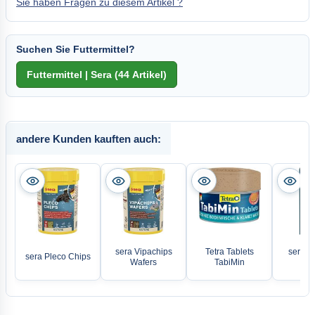
Sie haben Fragen zu diesem Artikel ?
Suchen Sie Futtermittel?
andere Kunden kauften auch:
sera Vipachips
Tetra Tablets
sera Sp
sera Pleco Chips
Wafers
TabiMin
Ta