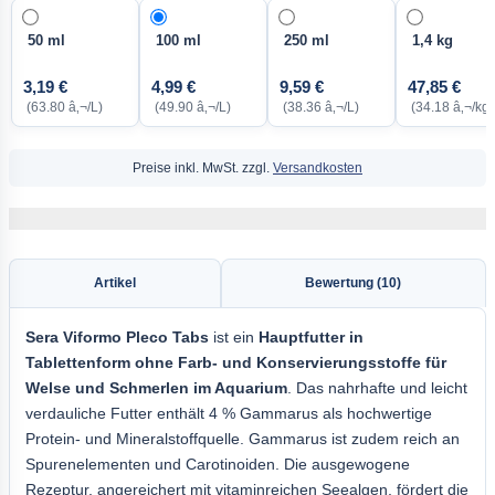
50 ml
100 ml
250 ml
1,4 kg
3,19 €
4,99 €
9,59 €
47,85 €
(63.80 â‚¬/L)
(49.90 â‚¬/L)
(38.36 â‚¬/L)
(34.18 â‚¬/kg
Preise inkl. MwSt. zzgl.
Versandkosten
Artikel
Bewertung (10)
Sera
Viformo Pleco Tabs
ist ein
Hauptfutter in
Tablettenform ohne Farb- und Konservierungsstoffe für
Welse und Schmerlen im Aquarium
. Das nahrhafte und leicht
verdauliche Futter enthält 4 % Gammarus als hochwertige
Protein- und Mineralstoffquelle. Gammarus ist zudem reich an
Spurenelementen und Carotinoiden. Die ausgewogene
Rezeptur, angereichert mit vitaminreichen Seealgen, fördert die