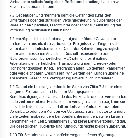
Verbraucher selbstständig einen Beförderer beauftragt hat, den wir
zuvor nicht benannt haben.
7.7 Gegenüber Unternehmern geht die Gefahr des zufälligen
Untergangs oder der zufälligen Verschlechterung mit Übergabe der
Ware an den Spediteur, Frachtführer oder sonst zur Ausführung der
Versendung bestimmten Dritten über.
7.8 Verzögert sich eine Lieferung aufgrund höherer Gewalt oder
anderer von uns nicht zu vertretender Ereignisse, verlängern sich
vereinbarte Lieferfristen um die Dauer der Behinderung zuzüglich
einer angemessenen Anlaufzeit. Dies gilt insbesondere bei
Naturereignissen, behördlichen Maßnahmen, rechtmäßigen
Arbeitskämpfen, erheblichen Transportstörungen, Energie- oder
Rohstoffengpässen, Krieg, Terroranschlägen, Epidemien, Pandemien
oder vergleichbaren Ereignissen. Wir werden den Kunden über eine
absehbare wesentliche Verzögerung unverzüglich informieren.
7.9 Dauert ein Leistungshindernis im Sinne von Ziffer 7.8 über einen
längeren Zeitraum an und ist einer Vertragspartei unter
Berücksichtigung aller Umstände des Einzelfalls und der vereinbarten
Lieferzeit ein weiteres Festhalten am Vertrag nicht zumutbar, kann sie
hinsichtlich des noch nicht erfüllten Teils vom Vertrag zurücktreten.
Vereinbarte oder dem Kunden vor Vertragsschluss mitgeteilte längere
Lieferzeiten, insbesondere bei Sonderanfertigungen, stellen für sich
genommen kein Leistungshindernis und keine Lieferverzögerung dar.
Die gesetzlichen Rücktritts- und Kündigungsrechte bleiben unberührt.
7.10 Für Schadensersatzansprüche wegen Lieferverzögerungen