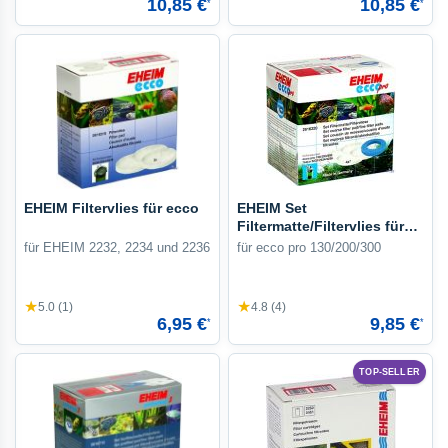
10,85 €
10,85 €
*
*
EHEIM Filtervlies für ecco
EHEIM Set
Filtermatte/Filtervlies für
ecco pro
für EHEIM 2232, 2234 und 2236
für ecco pro 130/200/300
★
★
5.0 (1)
4.8 (4)
6,95 €
9,85 €
*
*
TOP-SELLER