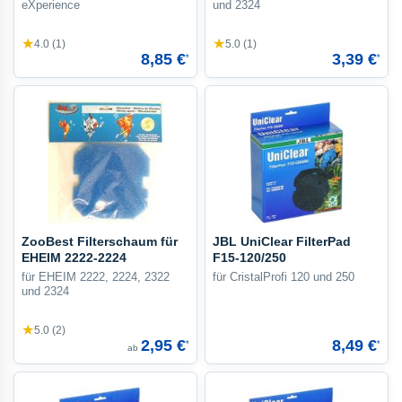
eXperience
und 2324
★
★
4.0 (1)
5.0 (1)
8,85 €
3,39 €
*
*
ZooBest Filterschaum für
JBL UniClear FilterPad
EHEIM 2222-2224
F15-120/250
für EHEIM 2222, 2224, 2322
für CristalProfi 120 und 250
und 2324
★
5.0 (2)
2,95 €
8,49 €
*
*
ab