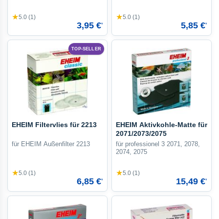
★
★
5.0 (1)
5.0 (1)
3,95 €
5,85 €
*
*
TOP-SELLER
EHEIM Filtervlies für 2213
EHEIM Aktivkohle-Matte für
2071/2073/2075
für EHEIM Außenfilter 2213
für professionel 3 2071, 2078,
2074, 2075
★
★
5.0 (1)
5.0 (1)
6,85 €
15,49 €
*
*