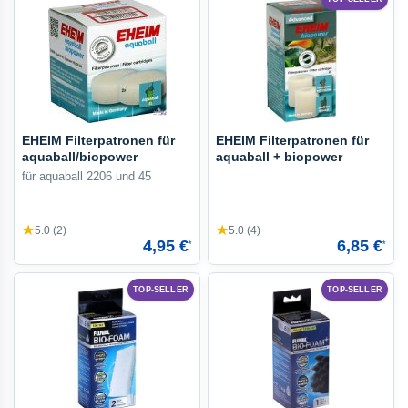
EHEIM Filterpatronen für
EHEIM Filterpatronen für
aquaball/biopower
aquaball + biopower
für aquaball 2206 und 45
★
★
5.0 (2)
5.0 (4)
4,95 €
6,85 €
*
*
TOP-SELLER
TOP-SELLER