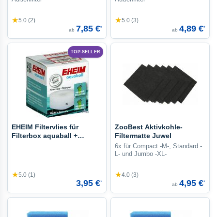
★
★
5.0 (2)
5.0 (3)
7,85 €
4,89 €
*
*
ab
ab
TOP-SELLER
EHEIM Filtervlies für
ZooBest Aktivkohle-
Filterbox aquaball +
Filtermatte Juwel
biopower
6x für Compact -M-, Standard -
L- und Jumbo -XL-
★
★
5.0 (1)
4.0 (3)
3,95 €
4,95 €
*
*
ab