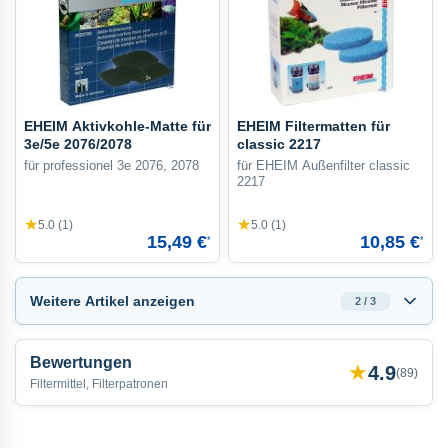
EHEIM Aktivkohle-Matte für
EHEIM Filtermatten für
3e/5e 2076/2078
classic 2217
für professionel 3e 2076, 2078
für EHEIM Außenfilter classic
2217
★
★
5.0 (1)
5.0 (1)
15,49 €
10,85 €
*
*
Weitere Artikel anzeigen
2 / 3
Bewertungen
★
4.9
(
89
)
Filtermittel, Filterpatronen