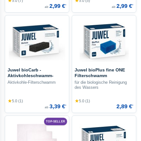
★
★
5.0 (7)
5.0 (5)
2,99 €
2,99 €
*
*
ab
ab
Juwel bioCarb -
Juwel bioPlus fine ONE
Aktivkohleschwamm-
Filterschwamm
Aktivkohle-Filterschwamm
für die biologische Reinigung
des Wassers
★
★
5.0 (1)
5.0 (1)
3,39 €
2,89 €
*
*
ab
TOP-SELLER