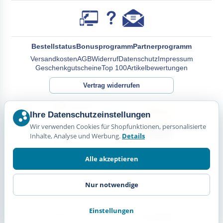
Bestellstatus
Bonusprogramm
Partnerprogramm
Versandkosten
AGB
Widerruf
Datenschutz
Impressum
Geschenkgutscheine
Top 100
Artikelbewertungen
Vertrag widerrufen
Ihre Datenschutzeinstellungen
Wir verwenden Cookies für Shopfunktionen, personalisierte
Inhalte, Analyse und Werbung.
Details
Alle akzeptieren
Nur notwendige
Einstellungen
© Happy Diskus - e.Kfr. 2026. Alle Rechte vorbehalten.
*Alle Preise inkl. Mehrwertsteuer, zzgl.
Versandkosten.