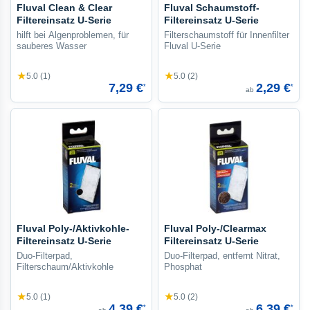
Fluval Clean & Clear
Fluval Schaumstoff-
Filtereinsatz U-Serie
Filtereinsatz U-Serie
hilft bei Algenproblemen, für
Filterschaumstoff für Innenfilter
sauberes Wasser
Fluval U-Serie
★
★
5.0 (1)
5.0 (2)
7,29 €
2,29 €
*
*
ab
Fluval Poly-/Aktivkohle-
Fluval Poly-/Clearmax
Filtereinsatz U-Serie
Filtereinsatz U-Serie
Duo-Filterpad,
Duo-Filterpad, entfernt Nitrat,
Filterschaum/Aktivkohle
Phosphat
★
★
5.0 (1)
5.0 (2)
4,39 €
6,39 €
*
*