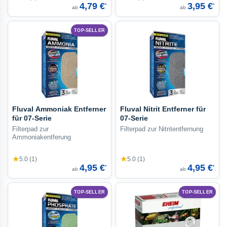
4,79 €
3,95 €
*
*
ab
ab
TOP-SELLER
Fluval Ammoniak Entferner
Fluval Nitrit Entferner für
für 07-Serie
07-Serie
Filterpad zur
Filterpad zur Nitritentfernung
Ammoniakentferung
★
★
5.0 (1)
5.0 (1)
4,95 €
4,95 €
*
*
ab
ab
TOP-SELLER
TOP-SELLER