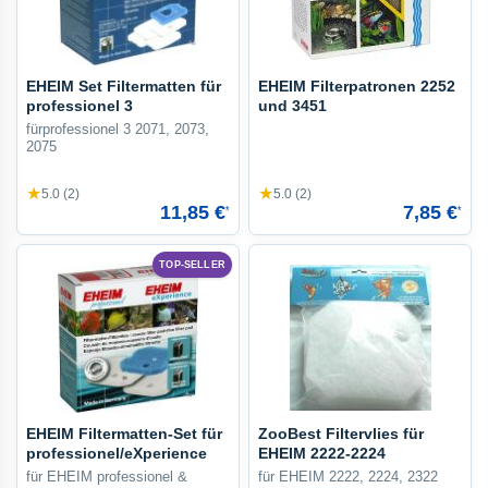
EHEIM Set Filtermatten für
EHEIM Filterpatronen 2252
professionel 3
und 3451
fürprofessionel 3 2071, 2073,
2075
★
★
5.0 (2)
5.0 (2)
11,85 €
7,85 €
*
*
TOP-SELLER
EHEIM Filtermatten-Set für
ZooBest Filtervlies für
professionel/eXperience
EHEIM 2222-2224
für EHEIM professionel &
für EHEIM 2222, 2224, 2322