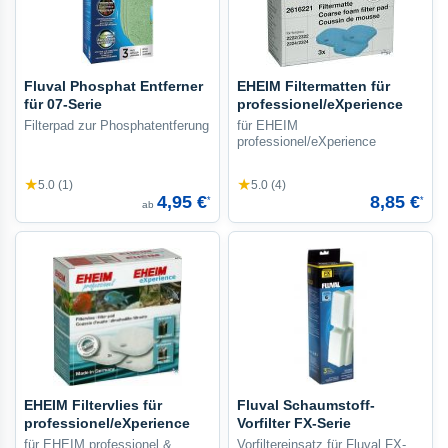
Fluval Phosphat Entferner
EHEIM Filtermatten für
für 07-Serie
professionel/eXperience
Filterpad zur Phosphatentferung
für EHEIM
professionel/eXperience
★
★
5.0 (1)
5.0 (4)
4,95 €
8,85 €
*
*
ab
EHEIM Filtervlies für
Fluval Schaumstoff-
professionel/eXperience
Vorfilter FX-Serie
für EHEIM professionel &
Vorfiltereinsatz für Fluval FX-