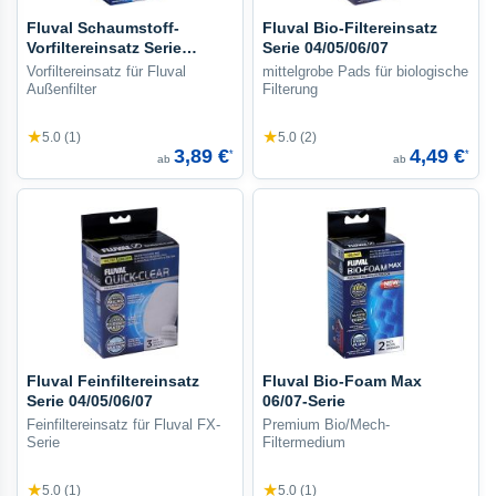
Fluval Schaumstoff-
Fluval Bio-Filtereinsatz
Vorfiltereinsatz Serie
Serie 04/05/06/07
04/05/06/07
Vorfiltereinsatz für Fluval
mittelgrobe Pads für biologische
Außenfilter
Filterung
★
★
5.0 (1)
5.0 (2)
3,89 €
4,49 €
*
*
ab
ab
Fluval Feinfiltereinsatz
Fluval Bio-Foam Max
Serie 04/05/06/07
06/07-Serie
Feinfiltereinsatz für Fluval FX-
Premium Bio/Mech-
Serie
Filtermedium
★
★
5.0 (1)
5.0 (1)