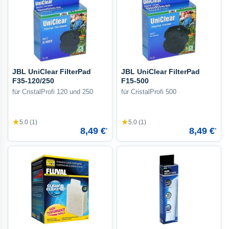
JBL UniClear FilterPad
JBL UniClear FilterPad
F35-120/250
F15-500
für CristalProfi 120 und 250
für CristalProfi 500
★
★
5.0 (1)
5.0 (1)
8,49 €
8,49 €
*
*