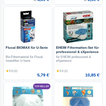
ab
ab
Fluval BIOMAX für U-Serie
EHEIM Filtermatten-Set für
professionel & eXperience
Bio-Filtermaterial für Fluval
für EHEIM professionel &
Innenfilter U-Serie
eXperience
★
★
5.0 (2)
5.0 (1)
5,79 €
10,85 €
*
*
TOP-SELLER