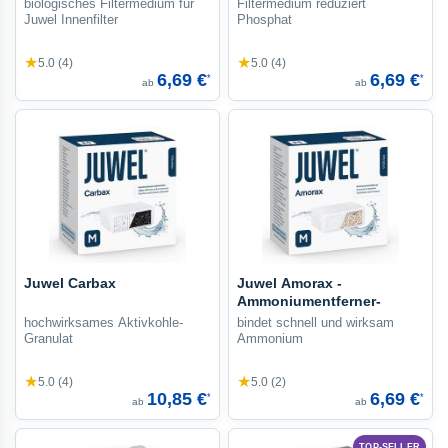
biologisches Filtermedium für
Filtermedium reduziert
Juwel Innenfilter
Phosphat
★
★
5.0 (4)
5.0 (4)
6,69 €
6,69 €
*
*
ab
ab
Juwel Carbax
Juwel Amorax -
Ammoniumentferner-
hochwirksames Aktivkohle-
bindet schnell und wirksam
Granulat
Ammonium
★
★
5.0 (4)
5.0 (2)
10,85 €
6,69 €
*
*
ab
ab
TOP-SELLER