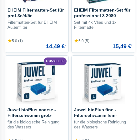
EHEIM Filtermatten-Set für
EHEIM Filtermatten-Set für
prof.3e/4/5e
professionel 3 2080
Filtermatten-Set für EHEIM
Set mit 4x Vlies und 1x
Außenfilter
Filtermatte
★
★
5.0 (1)
5.0 (5)
14,49 €
15,49 €
*
*
TOP-SELLER
Juwel bioPlus coarse -
Juwel bioPlus fine -
Filterschwamm grob-
Filterschwamm fein-
für die biologische Reinigung
für die biologische Reinigung
des Wassers
des Wassers