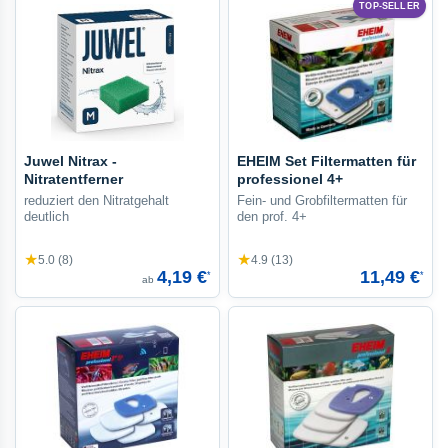
TOP-SELLER
Juwel Nitrax -
EHEIM Set Filtermatten für
Nitratentferner
professionel 4+
reduziert den Nitratgehalt
Fein- und Grobfiltermatten für
deutlich
den prof. 4+
★
★
5.0 (8)
4.9 (13)
4,19 €
11,49 €
*
*
ab