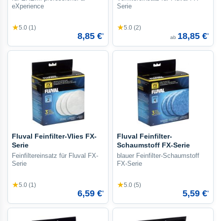
eXperience
Serie
★
★
5.0 (1)
5.0 (2)
8,85 €
18,85 €
*
*
ab
Fluval Feinfilter-Vlies FX-
Fluval Feinfilter-
Serie
Schaumstoff FX-Serie
Feinfiltereinsatz für Fluval FX-
blauer Feinfilter-Schaumstoff
Serie
FX-Serie
★
★
5.0 (1)
5.0 (5)
6,59 €
5,59 €
*
*