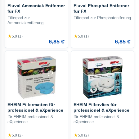
Fluval Ammoniak Entferner
Fluval Phosphat Entferner
für FX
für FX
Filterpad zur
Filterpad zur Phosphatentferung
Ammoniakentferung
★
★
5.0 (1)
5.0 (1)
6,85 €
6,85 €
*
*
EHEIM Filtermatten für
EHEIM Filtervlies für
professionel & eXperience
professionel & eXperience
für EHEIM professionel &
für EHEIM professionel &
eXperience
eXperience
★
★
5.0 (2)
5.0 (2)