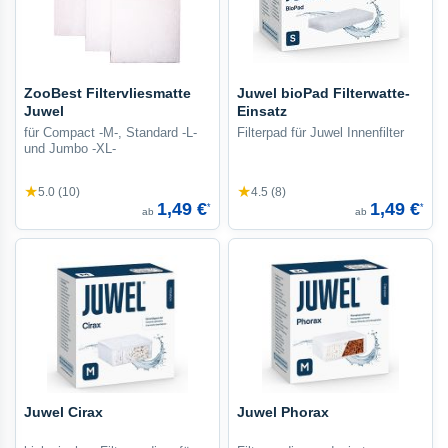
ZooBest Filtervliesmatte
Juwel bioPad Filterwatte-
Juwel
Einsatz
für Compact -M-, Standard -L-
Filterpad für Juwel Innenfilter
und Jumbo -XL-
★
★
5.0 (10)
4.5 (8)
1,49 €
1,49 €
*
*
ab
ab
Juwel Cirax
Juwel Phorax