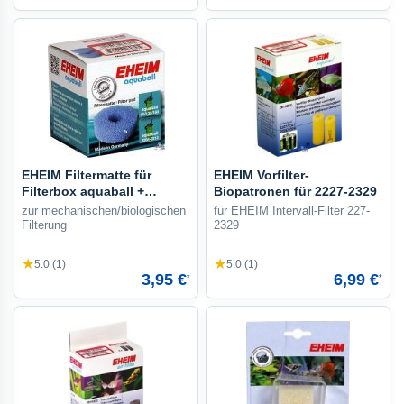
EHEIM Filtermatte für
EHEIM Vorfilter-
Filterbox aquaball +
Biopatronen für 2227-2329
biopower
zur mechanischen/biologischen
für EHEIM Intervall-Filter 227-
Filterung
2329
★
★
5.0 (1)
5.0 (1)
3,95 €
6,99 €
*
*