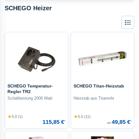
SCHEGO Heizer
Liste
SCHEGO Temperatur-
SCHEGO Titan-Heizstab
Regler TR2
Schaltleistung 2000 Watt
Heizstab aus Titanrohr
★
★
5.0 (1)
5.0 (11)
115,85 €
49,85 €
*
*
ab