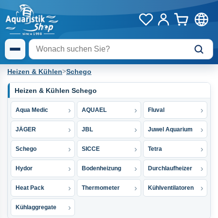
Heizen & Kühlen
>
Schego
Heizen & Kühlen Schego
Aqua Medic
AQUAEL
Fluval
JÄGER
JBL
Juwel Aquarium
Schego
SICCE
Tetra
Hydor
Bodenheizung
Durchlaufheizer
Heat Pack
Thermometer
Kühlventilatoren
Kühlaggregate