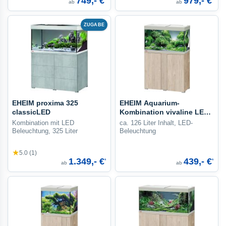
749,- €
979,- €
ab
ab
ZUGABE
EHEIM proxima 325
EHEIM Aquarium-
classicLED
Kombination vivaline LED
126
Kombination mit LED
ca. 126 Liter Inhalt, LED-
Beleuchtung, 325 Liter
Beleuchtung
★
5.0 (1)
1.349,- €
439,- €
*
*
ab
ab