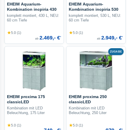
EHEIM Aquarium-
EHEIM Aquarium-
Kombination incpiria 430
Kombination incpiria 530
komplett montiert, 430 L, NEU:
komplett montiert, 530 L, NEU:
60 cm Tiefe
60 cm Tiefe
★
★
5.0 (1)
5.0 (1)
2.469,- €
2.949,- €
*
*
ab
ab
ZUGABE
EHEIM proxima 175
EHEIM proxima 250
classicLED
classicLED
Kombination mit LED
Kombination mit LED
Beleuchtung, 175 Liter
Beleuchtung, 250 Liter
★
★
5.0 (1)
5.0 (1)
*
*