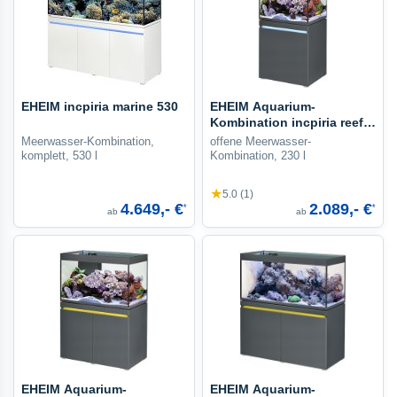
EHEIM incpiria marine 530
EHEIM Aquarium-
Kombination incpiria reef
230
Meerwasser-Kombination,
offene Meerwasser-
komplett, 530 l
Kombination, 230 l
★
5.0 (1)
4.649,- €
2.089,- €
*
*
ab
ab
EHEIM Aquarium-
EHEIM Aquarium-