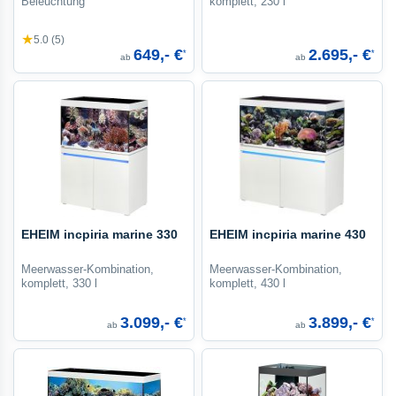
Beleuchtung
komplett, 230 l
★
5.0 (5)
649,- €
2.695,- €
*
*
ab
ab
EHEIM incpiria marine 330
EHEIM incpiria marine 430
Meerwasser-Kombination,
Meerwasser-Kombination,
komplett, 330 l
komplett, 430 l
3.099,- €
3.899,- €
*
*
ab
ab