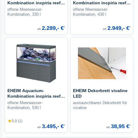
Kombination incpiria reef
Kombination incpiria reef
330
430
offene Meerwasser-
offene Meerwasser-
Kombination, 330 l
Kombination, 430 l
2.289,- €
2.949,- €
*
*
ab
ab
EHEIM Aquarium-
EHEIM Dekorbrett vivaline
Kombination incpiria reef
LED
530
offene Meerwasser-
austauschbares Dekorbrett für
Kombination, 530 l
vivaline
★
5.0 (1)
3.495,- €
38,95 €
*
*
ab
ab