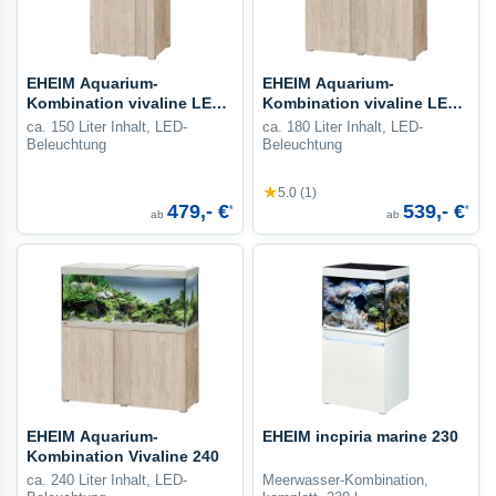
EHEIM Aquarium-
EHEIM Aquarium-
Kombination vivaline LED
Kombination vivaline LED
150
180
ca. 150 Liter Inhalt, LED-
ca. 180 Liter Inhalt, LED-
Beleuchtung
Beleuchtung
★
5.0 (1)
479,- €
539,- €
*
*
ab
ab
EHEIM Aquarium-
EHEIM incpiria marine 230
Kombination Vivaline 240
ca. 240 Liter Inhalt, LED-
Meerwasser-Kombination,