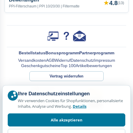
★
4.8
(
13
)
PPI-Filterschaum | PPI 10/20/30 | Filtermatte
Bestellstatus
Bonusprogramm
Partnerprogramm
Versandkosten
AGB
Widerruf
Datenschutz
Impressum
Geschenkgutscheine
Top 100
Artikelbewertungen
Vertrag widerrufen
Ihre Datenschutzeinstellungen
Wir verwenden Cookies für Shopfunktionen, personalisierte
Inhalte, Analyse und Werbung.
Details
Alle akzeptieren