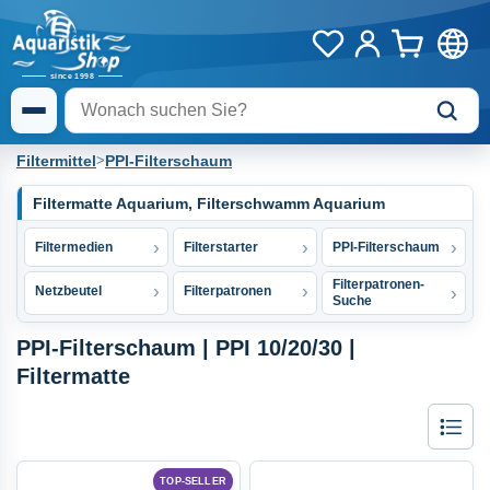
Filtermittel
>
PPI-Filterschaum
Filtermatte Aquarium, Filterschwamm Aquarium
Filtermedien
Filterstarter
PPI-Filterschaum
Filterpatronen-
Netzbeutel
Filterpatronen
Suche
PPI-Filterschaum | PPI 10/20/30 |
Filtermatte
Liste
TOP-SELLER