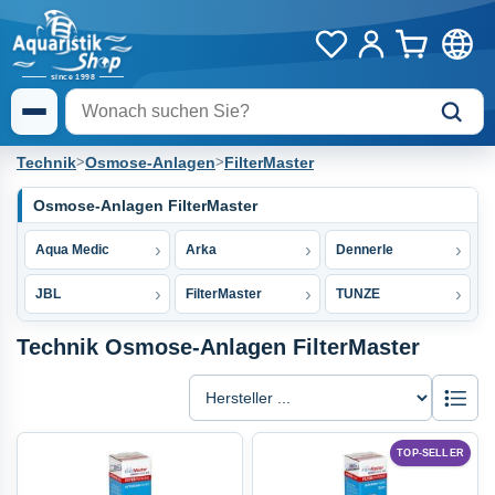
Technik
>
Osmose-Anlagen
>
FilterMaster
Osmose-Anlagen FilterMaster
Aqua Medic
Arka
Dennerle
JBL
FilterMaster
TUNZE
Technik Osmose-Anlagen FilterMaster
Liste
TOP-SELLER