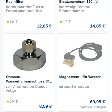
Resinfilter
Ersatzmembran 190 l/d
Ionenaustauscher-Filter mit
hochwertige Osmose-
Farbindikator, nachfüllbar
Ersatzmembrane
★
★
4.0 (4)
4.7 (3)
12,85 €
14,85 €
*
*
Osmose-
Magnetventil für Wasser
Wasserhahnanschluss 3/4
Zoll
zum Anschluss der Osmose-
universell einsetzbar
Anlage
★
69,95 €
5.0 (1)
*
8,59 €
*
bald wieder verfügbar