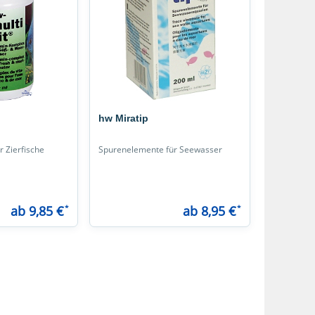
hw Miratip
r Zierfische
Spurenelemente für Seewasser
ab 9,85 €
*
ab 8,95 €
*