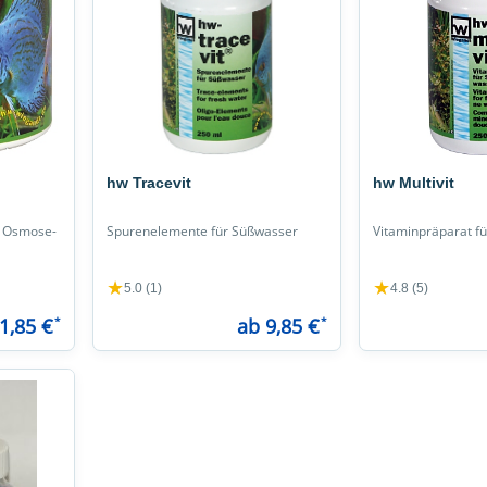
hw Tracevit
hw Multivit
n Osmose-
Spurenelemente für Süßwasser
Vitaminpräparat fü
★
★
5.0 (1)
4.8 (5)
1,85 €
*
ab 9,85 €
*