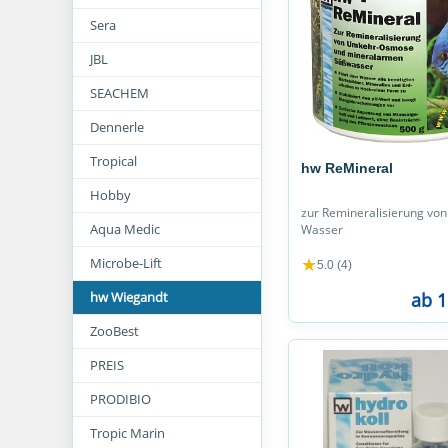
Sera
JBL
SEACHEM
Dennerle
Tropical
hw ReMineral
Hobby
zur Remineralisierung vo
Aqua Medic
Wasser
Microbe-Lift
★
5.0 (4)
ab 1
hw Wiegandt
ZooBest
PREIS
PRODIBIO
Tropic Marin