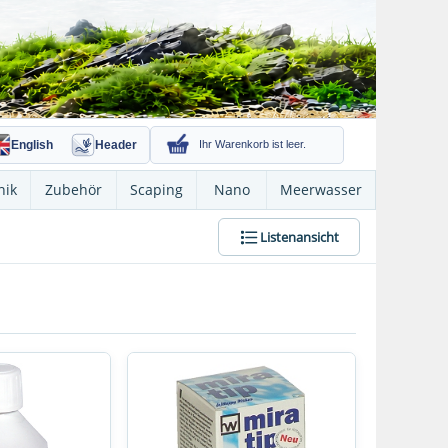
English
Header
Ihr Warenkorb ist leer.
nik
Zubehör
Scaping
Nano
Meerwasser
Listenansicht