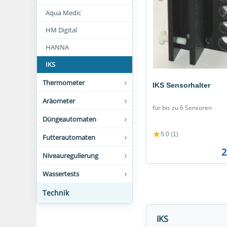
Aqua Medic
HM Digital
HANNA
IKS
Thermometer
IKS Sensorhalter
Aräometer
für bis zu 6 Sensoren
Düngeautomaten
★
5.0 (1)
Futterautomaten
2
Niveauregulierung
Wassertests
Technik
IKS