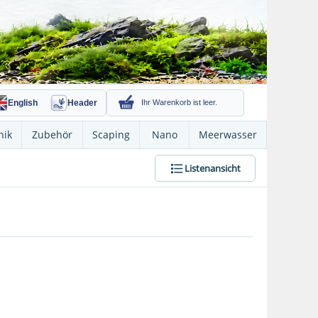
English
Header
Ihr Warenkorb ist leer.
nik
Zubehör
Scaping
Nano
Meerwasser
Listenansicht