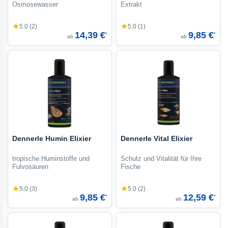
Osmosewasser
Extrakt
★
★
5.0 (2)
5.0 (1)
14,39 €
9,85 €
*
*
ab
ab
Dennerle Humin Elixier
Dennerle Vital Elixier
tropische Huminstoffe und
Schutz und Vitalität für Ihre
Fulvosäuren
Fische
★
★
5.0 (3)
5.0 (2)
9,85 €
12,59 €
*
*
ab
ab