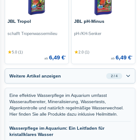
JBL Tropol
JBL pH-Minus
schafft Tropenwassermilieu
pH-/KH-Senker
★
★
5.0 (1)
2.0 (1)
6,49 €
6,49 €
*
*
ab
ab
Weitere Artikel anzeigen
2 / 4
Eine effektive Wasserpflege im Aquarium umfasst
Wasseraufbereiter, Mineralisierung, Wassertests,
Algenkontrolle und natürlich regelmäßige Wasserwechsel.
Hier finden Sie alle Produkte dazu inklusive Heilmitteln.
Wasserpflege im Aquarium: Ein Leitfaden für
kristallklares Wasser