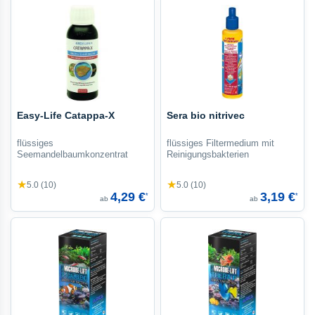
Easy-Life Catappa-X
Sera bio nitrivec
flüssiges
flüssiges Filtermedium mit
Seemandelbaumkonzentrat
Reinigungsbakterien
★
★
5.0 (10)
5.0 (10)
4,29 €
3,19 €
*
*
ab
ab