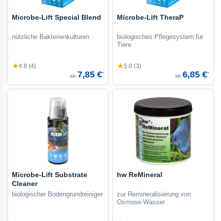
Microbe-Lift Special Blend
Microbe-Lift TheraP
nützliche Bakterienkulturen
biologisches Pflegesystem für
Tiere
★
★
4.8 (4)
5.0 (3)
7,85 €
6,85 €
*
*
ab
ab
Microbe-Lift Substrate
hw ReMineral
Cleaner
biologischer Bodengrundreiniger
zur Remineralisierung von
Osmose-Wasser