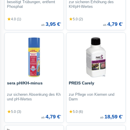
beseitigt Trübungen, entfernt
zur sicheren Erhöhung des
Phosphat
KH/pH-Wertes
★
★
4.0 (1)
5.0 (2)
3,95 €
4,79 €
*
*
ab
ab
sera pH/KH-minus
PREIS Carely
zur sicheren Absenkung des Kh
zur Pflege von Kiemen und
und pH-Wertes
Darm
★
★
5.0 (3)
5.0 (6)
4,79 €
18,59 €
*
*
ab
ab