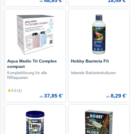
48,85 €
18,49 €
ab
Aqua Medic Tri Complex
Hobby Bacteria Fit
compact
Komplettlösung für alle
lebende Bakterienkulturen
Riffaquarien
★
5.0 (1)
37,85 €
8,29 €
*
*
ab
ab