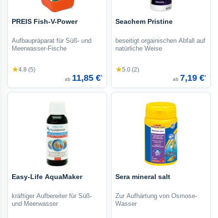
PREIS Fish-V-Power
Seachem Pristine
Aufbaupräparat für Süß- und
beseitigt orgainischen Abfall auf
Meerwasser-Fische
natürliche Weise
★
★
4.8 (5)
5.0 (2)
11,85 €
7,19 €
*
*
ab
ab
Easy-Life AquaMaker
Sera mineral salt
kräftiger Aufbereiter für Süß-
Zur Aufhärtung von Osmose-
und Meerwasser
Wasser