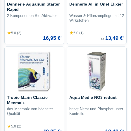
Dennerle Aquarium Starter
Dennerle All in One! Elixier
Rapid
2-Komponenten Bio-Aktivator
Wasser-& Pflanzenpflege mit 12
Wirkstoffen
★
★
5.0 (2)
5.0 (1)
16,95 €
13,49 €
*
*
ab
Tropic Marin Classic
Aqua Medic NO3 reduct
Meersalz
das Meersalz von höchster
bringt Nitrat und Phosphat unter
Qualität
Kontrolle
★
5.0 (2)
*
*