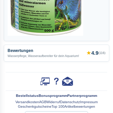
Bewertungen
★
4.9
(
116
)
Wasserpflege, Wasseraufbereiter für dein Aquarium!
Bestellstatus
Bonusprogramm
Partnerprogramm
Versandkosten
AGB
Widerruf
Datenschutz
Impressum
Geschenkgutscheine
Top 100
Artikelbewertungen