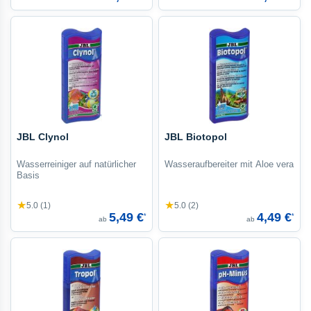
JBL Clynol
JBL Biotopol
Wasserreiniger auf natürlicher
Wasseraufbereiter mit Aloe vera
Basis
★
★
5.0 (1)
5.0 (2)
5,49 €
4,49 €
*
*
ab
ab