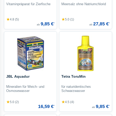
Vitaminpräparat für Zierfische
Meersalz ohne Natriumchlorid
★
★
4.8 (5)
5.0 (1)
9,85 €
27,85 €
*
*
ab
ab
JBL Aquadur
Tetra ToruMin
Mineralien für Weich- und
für naturidentisches
Osmosewasser
Schwarzwasser
★
★
5.0 (2)
4.5 (4)
16,59 €
9,85 €
*
*
ab