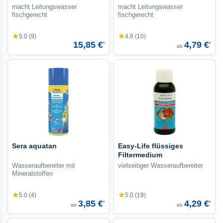
macht Leitungswasser
macht Leitungswasser
fischgerecht
fischgerecht
★
★
5.0 (9)
4.8 (10)
15,85 €
4,79 €
*
*
ab
Sera aquatan
Easy-Life flüssiges
Filtermedium
Wasseraufbereiter mit
vielseitiger Wasseraufbereiter
Mineralstoffen
★
★
5.0 (4)
5.0 (19)
3,85 €
4,29 €
*
*
ab
ab