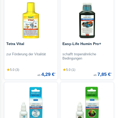
Tetra Vital
Easy-Life Humin Pro+
zur Förderung der Vitalität
schafft tropenähnliche
Bedingungen
★
★
5.0 (3)
5.0 (1)
4,29 €
7,85 €
*
*
ab
ab