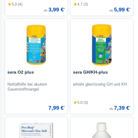
★
★
5.0 (4)
4.7 (3)
3,99 €
5,99 €
*
*
ab
ab
sera O2 plus
sera GH/KH-plus
Notfallhilfe bei akutem
erhöht gleichzeitig GH und KH
Sauerstoffmangel
★
5.0 (3)
7,99 €
7,39 €
*
*
ab