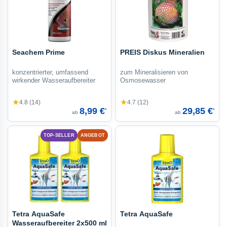
Seachem Prime
PREIS Diskus Mineralien
konzentrierter, umfassend
zum Mineralisieren von
wirkender Wasseraufbereiter
Osmosewasser
★
★
4.8 (14)
4.7 (12)
8,99 €
29,85 €
*
*
ab
ab
TOP-SELLER
ANGEBOT
Tetra AquaSafe
Tetra AquaSafe
Wasseraufbereiter 2x500 ml