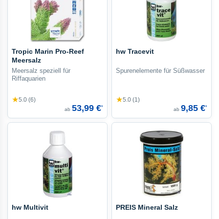
Tropic Marin Pro-Reef
hw Tracevit
Meersalz
Meersalz speziell für
Spurenelemente für Süßwasser
Riffaquarien
★
★
5.0 (6)
5.0 (1)
53,99 €
9,85 €
*
*
ab
ab
hw Multivit
PREIS Mineral Salz