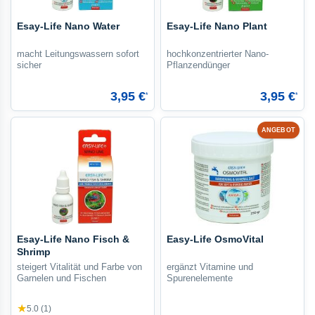
Esay-Life Nano Water
Esay-Life Nano Plant
macht Leitungswassern sofort
hochkonzentrierter Nano-
sicher
Pflanzendünger
3,95 €
3,95 €
*
*
ANGEBOT
Esay-Life Nano Fisch &
Easy-Life OsmoVital
Shrimp
steigert Vitalität und Farbe von
ergänzt Vitamine und
Garnelen und Fischen
Spurenelemente
★
5.0 (1)