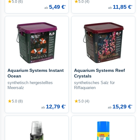
★
★
5.0 (6)
5.0 (4)
5,49 €
11,85 €
*
*
ab
ab
Aquarium Systems Instant
Aquarium Systems Reef
Ocean
Crystals
synthetisch hergestelltes
synthetisches Salz für
Meersalz
Riffaquarien
★
★
5.0 (8)
5.0 (4)
12,79 €
15,29 €
*
*
ab
ab