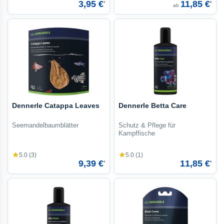
3,95 €
11,85 €
*
*
ab
Dennerle Catappa Leaves
Dennerle Betta Care
Seemandelbaumblätter
Schutz & Pflege für
Kampffische
★
★
5.0 (3)
5.0 (1)
9,39 €
11,85 €
*
*