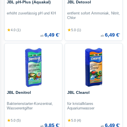
JBL pH-Plus (Aquakal)
JBL Detoxol
erhöht zuverlässig pH und KH
entfernt sofort Ammoniak, Nitrit,
Chlor
★
★
4.0 (1)
5.0 (1)
6,49 €
6,49 €
*
*
ab
ab
JBL Denitrol
JBL Clearol
Bakterienstarter-Konzentrat,
für kristallklares
Wasserentgifter
Aquariumwasser
★
★
5.0 (5)
5.0 (4)
9,85 €
6,49 €
*
*
ab
ab