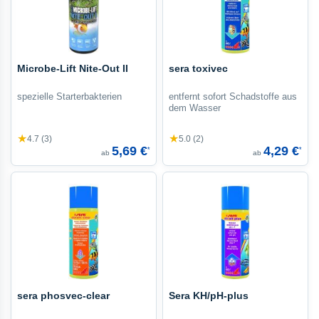
Microbe-Lift Nite-Out II
sera toxivec
spezielle Starterbakterien
entfernt sofort Schadstoffe aus
dem Wasser
★
★
4.7 (3)
5.0 (2)
5,69 €
4,29 €
*
*
ab
ab
sera phosvec-clear
Sera KH/pH-plus