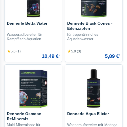
Dennerle Betta Water
Dennerle Black Cones -
Erlenzapfen-
Wasseraufbereiter für
für tropenähnliches
Kampffisch-Aquarien
Aquarienwasser
★
★
5.0 (1)
5.0 (3)
10,49 €
5,89 €
*
*
Dennerle Osmose
Dennerle Aqua Elixier
ReMineral+
Multi-Mineralsatz für
Wasseraufbereiter mit Moringa-