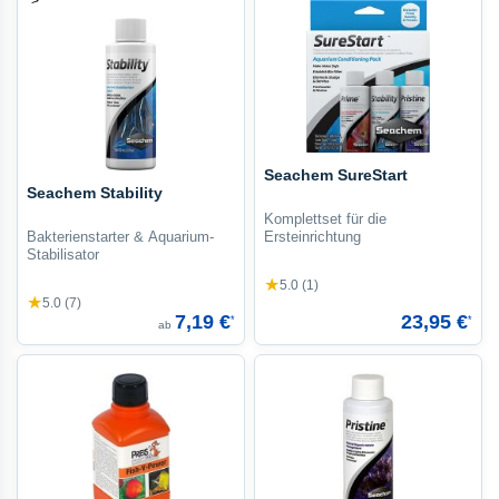
">
Seachem SureStart
Seachem Stability
Komplettset für die
Bakterienstarter & Aquarium-
Ersteinrichtung
Stabilisator
★
5.0 (1)
★
5.0 (7)
7,19 €
23,95 €
*
*
ab