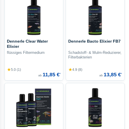
Dennerle Clear Water
Dennerle Bacto Elixier FB7
Elixier
flüssiges Filtermedium
Schadstoff- & Mulm-Reduzierer,
Filterbakterien
★
★
5.0 (1)
4.9 (8)
11,85 €
13,85 €
*
*
ab
ab