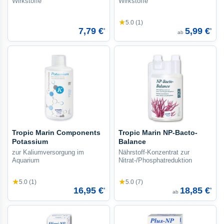
Wirkstoffe
Wirkstoffe
★
5.0 (1)
7,79 €
5,99 €
*
*
ab
Tropic Marin Components
Tropic Marin NP-Bacto-
Potassium
Balance
zur Kaliumversorgung im
Nährstoff-Konzentrat zur
Aquarium
Nitrat-/Phosphatreduktion
★
★
5.0 (1)
5.0 (7)
16,95 €
18,85 €
*
*
ab