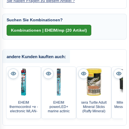
Sie haben Fragen zu diesem Artikel ?
Suchen Sie Kombinationen?
andere Kunden kauften auch:
EHEIM
EHEIM
sera Turtle Adult
Milwauk
thermocontrol +e -
powerLED+
Mineral Sticks
Messger
electronic WLAN-
marine actinic
(Raffy Mineral)
P