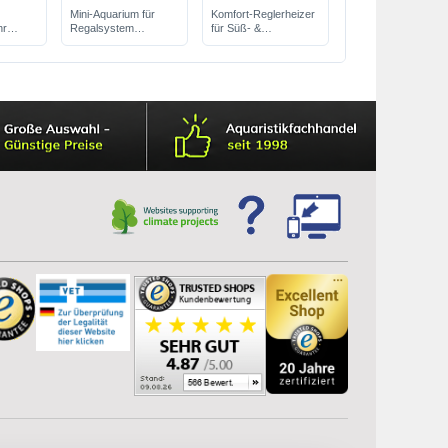
Mini-Aquarium für
Komfort-Reglerheizer
hr
Regalsystem
für Süß- &
33x38x22 cm, 27 Liter
Meerwasser
ung
mit Abdeckscheiben
eicherung