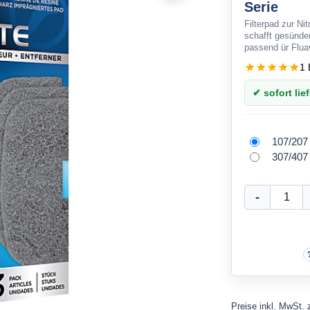
Serie
Filterpad zur Nit
schafft gesünd
passend ür Flua
1 
✔ sofort lief
107/207
307/407
Preise inkl. MwSt. 