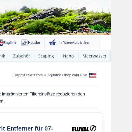
English
Header
Ihr Warenkorb ist leer.
nik
Zubehör
Scaping
Nano
Meerwasser
HappyDiskus.com
✮
Aquaristikshop.com USA
z imprägnierten Filtereinsätze reduzieren den
em.
rit Entferner für 07-