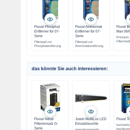
Fluval Phosphat
Fluval Ammoniak
Fluval B
Entferner für 07-
Entferner für 07-
Max 06/
Serie
Serie
Premium 
Filtermed
Filterpad zur
Filterpad zur
Phosphatentferung
Ammoniakentferung
das könnte Sie auch interessieren:
Fluval Nitrat-
Juwel MultiLux LED
Fluval T
Filtereinsatz G-
Einsatzleuchte
hochwirk
Serie
hochkonze
energiesparende