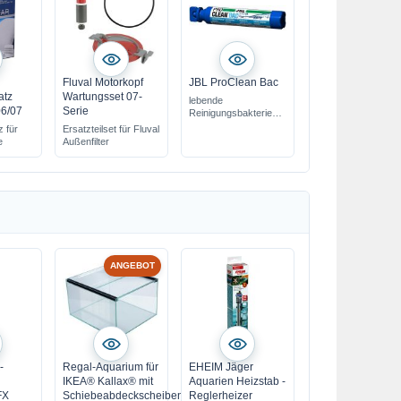
Fluval Motorkopf
JBL ProClean Bac
atz
Wartungsset 07-
lebende
06/07
Serie
Reinigungsbakterien
zur Soforthilfe
z für
Ersatzteilset für Fluval
e
Außenfilter
ANGEBOT
-
Regal-Aquarium für
EHEIM Jäger
IKEA® Kallax® mit
Aquarien Heizstab -
FX
Schiebeabdeckscheiben
Reglerheizer