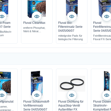
io-Foam
Fluval ClearMax
Fluval Bio-
Fluval
07-Serie
Filtereinsatz Serie
Feinfiltereins
entfernt Phosphat,
04/05/06/07
Serie 04/05/
Nitrit & Nitrat
Bio/Mech-
im Filterbeutel zum
ium
mittelgrobe Pads für
Feinfiltereinsat
direkten Einsatz
biologische Filterung
Fluval FX-Seri
für ca. 4 Wochen aktiv
orfgranulat
Fluval Schaumstoff-
Fluval Dichtung für
Fluval Düsen
Vorfiltereinsatz
AquaStop-Ventil
Strahlrohr-
samer,
Serie 04/05/06/07
Außenfilter FX
Komplettset 
ntrierter