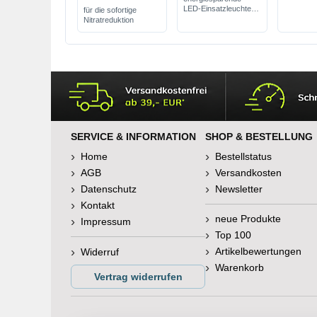
Torf
LED-Einsatzleuchte
für die sofortige
natürliche
mit Day & Nature
Nitratreduktion
Weichmac
LED-Lampen
Säurebild
verschiedene Längen
fördert F
& Laichwil
SERVICE & INFORMATION
SHOP & BESTELLUNG
Home
Bestellstatus
AGB
Versandkosten
Datenschutz
Newsletter
Kontakt
neue Produkte
Impressum
Top 100
Artikelbewertungen
Widerruf
Warenkorb
Vertrag widerrufen