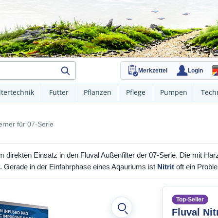
Merkzettel
Login
ltertechnik
Futter
Pflanzen
Pflege
Pumpen
Tech
ferner für 07-Serie
direkten Einsatz in den Fluval Außenfilter der 07-Serie. Die mit Har
iv. Gerade in der Einfahrphase eines Aqauriums ist
Nitrit
oft ein Probl
Top-Seller
Fluval Nit