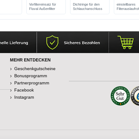
Vorfiltereinsatz für
Dichtringe für den
einstellbares
r
Fluval Außenfilter
Schlauchanschluss
Filterauslaufro
her &
gleichmäßige
ner
Wasserverteil
arbenpracht
begünstigt die
ligkeit
Sauerstoffanr
MEHR ENTDECKEN
Geschenkgutscheine
Bonusprogramm
Partnerprogramm
Facebook
Instagram