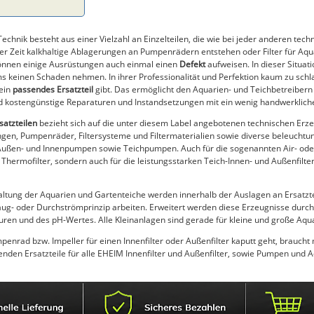
chnik besteht aus einer Vielzahl an Einzelteilen, die wie bei jeder anderen te
der Zeit kalkhaltige Ablagerungen an Pumpenrädern entstehen oder Filter für Aq
önnen einige Ausrüstungen auch einmal einen
Defekt
aufweisen. In dieser Situa
s keinen Schaden nehmen. In ihrer Professionalität und Perfektion kaum zu schl
ein
passendes Ersatzteil
gibt. Das ermöglicht den Aquarien- und Teichbetreibern
nd kostengünstige Reparaturen und Instandsetzungen mit ein wenig handwerklic
atzteilen
bezieht sich auf die unter diesem Label angebotenen technischen Erze
gen, Pumpenräder, Filtersysteme und Filtermaterialien sowie diverse beleucht
ür Außen- und Innenpumpen sowie Teichpumpen. Auch für die sogenannten Air- ode
d Thermofilter, sondern auch für die leistungsstarken Teich-Innen- und Außenfilt
haltung der Aquarien und Gartenteiche werden innerhalb der Auslagen an Ersatztei
g- oder Durchströmprinzip arbeiten. Erweitert werden diese Erzeugnisse durch
en und des pH-Wertes. Alle Kleinanlagen sind gerade für kleine und große Aqu
enrad bzw. Impeller für einen Innenfilter oder Außenfilter kaputt geht, braucht 
nden Ersatzteile für alle EHEIM Innenfilter und Außenfilter, sowie Pumpen und A