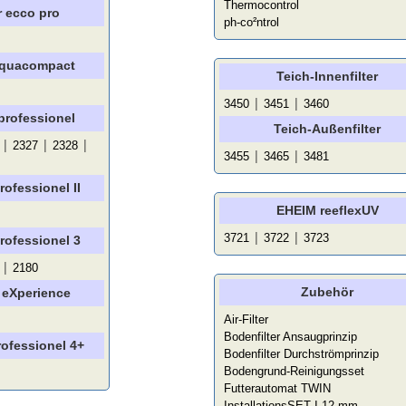
Thermocontrol
r ecco pro
ph-co²ntrol
aquacompact
Teich-Innenfilter
|
|
3450
3451
3460
professionel
Teich-Außenfilter
|
|
|
2327
2328
|
|
3455
3465
3481
rofessionel II
EHEIM reeflexUV
|
|
3721
3722
3723
rofessionel 3
|
2180
Zubehör
 eXperience
Air-Filter
Bodenfilter Ansaugprinzip
rofessionel 4+
Bodenfilter Durchströmprinzip
Bodengrund-Reinigungsset
Futterautomat TWIN
InstallationsSET I 12 mm