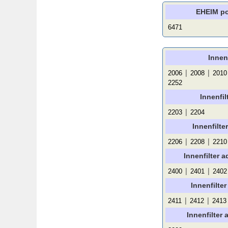
EHEIM p
6471
Innenf
|
|
2006
2008
2010
2252
Innenfil
|
2203
2204
Innenfilte
|
|
2206
2208
2210
Innenfilter 
|
|
2400
2401
2402
Innenfilte
|
|
2411
2412
2413
Innenfilter