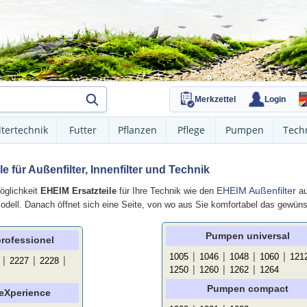
Merkzettel
Login
ltertechnik
Futter
Pflanzen
Pflege
Pumpen
Tech
e für Außenfilter, Innenfilter und Technik
EHEIM Außenfilter
öglichkeit
EHEIM Ersatzteile
für Ihre Technik wie den
au
Modell. Danach öffnet sich eine Seite, von wo aus Sie komfortabel das gewü
Pumpen universal
professionel
|
|
|
|
1005
1046
1048
1060
121
|
|
|
2227
2228
|
|
|
1250
1260
1262
1264
Pumpen compact
 eXperience