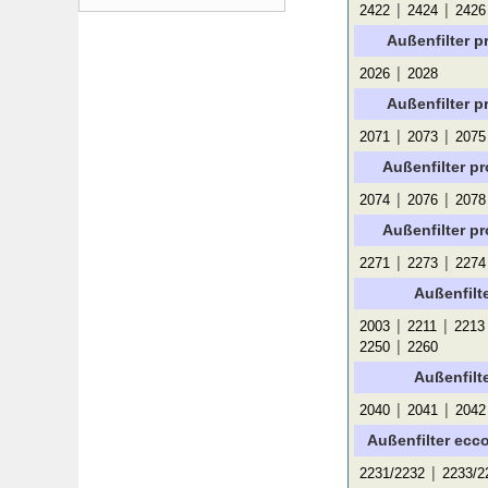
|
|
2422
2424
2426
Außenfilter pr
|
2026
2028
Außenfilter p
|
|
2071
2073
2075
Außenfilter pr
|
|
2074
2076
2078
Außenfilter pr
|
|
2271
2273
2274
Außenfilte
|
|
2003
2211
2213
|
2250
2260
Außenfilte
|
|
2040
2041
2042
Außenfilter ecco
|
2231/2232
2233/2