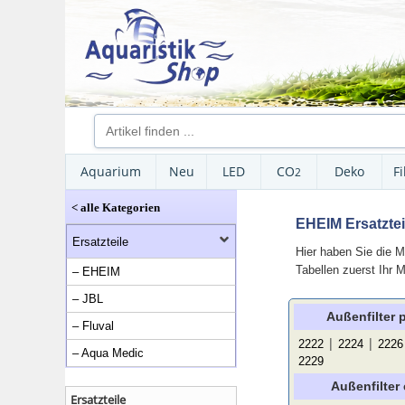
Aquarium
Neu
LED
CO
Deko
Fi
2
< alle Kategorien
EHEIM Ersatzteil
Ersatzteile
Hier haben Sie die M
Tabellen zuerst Ihr 
– EHEIM
– JBL
Außenfilter 
– Fluval
|
|
2222
2224
2226
– Aqua Medic
2229
Außenfilter
Ersatzteile