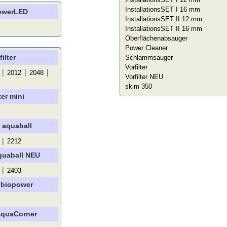
InstallationsSET I 16 mm
owerLED
InstallationsSET II 12 mm
InstallationsSET II 16 mm
Oberflächenabsauger
Power Cleaner
ilter
Schlammsauger
Vorfilter
|
|
|
2012
2048
Vorfilter NEU
skim 350
ter mini
r aquaball
|
2212
aquaball NEU
|
2403
r biopower
 aquaCorner