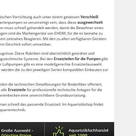
chnischen Vorrichtung auch unter einem gewissen
Verschleiß
uarienpumpen so verunreinigt sein, dass diese
ausgewechselt
tion muss schnell gehandelt werden, damit die Bewohner eines
agen sind die Markengeräte von EHEIM, für die es beinahe zu
 ein zeitnahes Reagieren. Mit den zu allen verfügbaren Geräten
hem Geschick sofort umsetzbar.
ugnisse. Diese Rubriken sind übersichtlich geordnet und
ungstechnische Systeme. Bei den
Ersatzteilen für die Pumpen
gibt
r Luftpumpen gibt es eine modellgerechte Ersatzteilauswahl.
er werden die zu den jeweiligen Serien kompatiblen Einbauten zur
len die technischen Detaillösungen für Bodenfilter offeriert,
 alle
Ersatzteile
für professionelle technische Anlagen für die
arienbecken eine unverzichtbare Grundausrüstung.
man schnell das passende Ersatzteil. Im Aquaristikshop findet
quarientechnik.