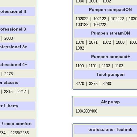
|
|
1000
1001
1002
Pumpen compactON
ofessionel II
|
|
|
102022
102122
102222
103
|
103122
103222
rofessionel 3
Pumpen streamON
|
2080
|
|
|
|
1070
1071
1072
1080
108
ofessionel 3e
1082
Pumpen compact+
ofessionel 4+
|
|
|
1100
1101
1102
1103
|
2275
Teichpumpen
r classic
|
|
3270
3275
3280
|
|
|
2215
2217
Air pump
r Liberty
100/200/400
 / ecco comfort
professionel Technik
|
234
2235/2236