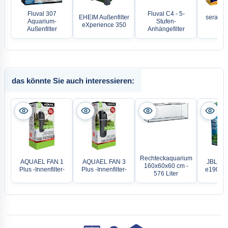
Fluval 307
Fluval C4 - 5-
EHEIM Außenfilter
sera LED
Aquarium-
Stufen-
eXperience 350
Dim
Außenfilter
Anhängefilter
das könnte Sie auch interessieren:
Rechteckaquarium
AQUAEL FAN 1
AQUAEL FAN 3
JBL Cris
160x60x60 cm -
Plus -Innenfilter-
Plus -Innenfilter-
e1902 g
576 Liter