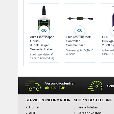
Arka Plantscaper
Chihiros Bluetooth
CO2
Liquid -
Controller
Druckga
dünnflüssiger
Commander 1
2.000 g g
Sekundenkleber
Steuerung für A-,B-, &
universel
C-Serie
allen CO
maximale Klebkraft,
Bluetooth-Steuerung
sichere Anwendung
per App
perfekt für Watte-
Sonnenauf- &
Methode
Untergangssteuerung
100% schadstofffrei
SERVICE & INFORMATION
SHOP & BESTELLUNG
Home
Bestellstatus
AGB
Versandkosten