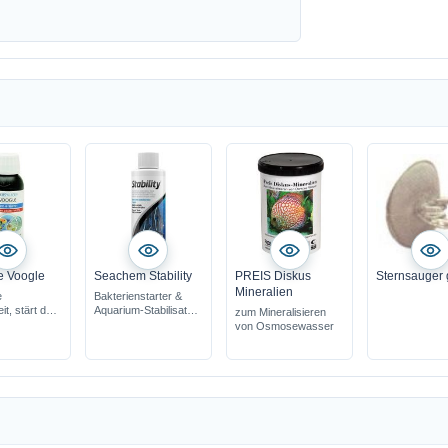
e Voogle
Seachem Stability
PREIS Diskus
Sternsauger 
Mineralien
e
Bakterienstarter &
t, stärt das
Aquarium-Stabilisator
zum Mineralisieren
stem
baut Biofilter schnell &
von Osmosewasser
r Garnelen &
sicher auf
erien
verhindert "Neues-
asser &
Aquarium-Syndrom"
ser