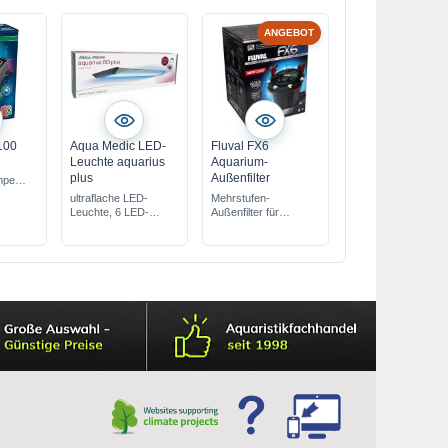
ANGEBOT
100
Aqua Medic LED-
Fluval FX6
Leuchte aquarius
Aquarium-
plus
Außenfilter
mpe
gsstark
ultraflache LED-
Mehrstufen-
0-200 l
Leuchte, 6 LED-
Außenfilter für
Farben
Aquarien bis 1500 L
mit
Wasserwechselfunktion
Direktanschluß für
Bodengrundreiniger