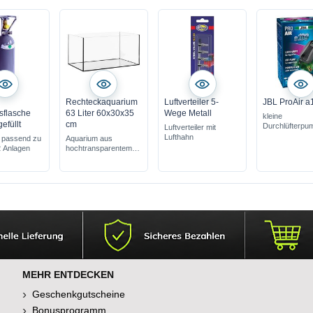
Rechteckaquarium
Luftverteiler 5-
JBL ProAir a
sflasche
63 Liter 60x30x35
Wege Metall
kleine
efüllt
cm
Durchlüfterpu
Luftverteiler mit
leise & leistun
Lufthahn
l passend zu
Aquarium aus
für Aquarien: 6
2 Anlagen
hochtransparentem
Floatglas
Glasstärke 5 mm
MEHR ENTDECKEN
Geschenkgutscheine
Bonusprogramm