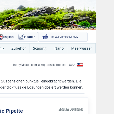
English
Header
Ihr Warenkorb ist leer.
nik
Zubehör
Scaping
Nano
Meerwasser
HappyDiskus.com
✮
Aquaristikshop.com USA
n Suspensionen punktuell eingebracht werden. Die
oder dickflüssige Lösungen dosiert werden können.
c Pipette