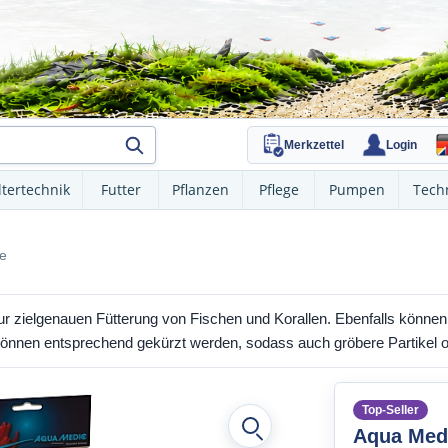
Merkzettel
Login
ltertechnik
Futter
Pflanzen
Pflege
Pumpen
Tech
te
ur zielgenauen Fütterung von Fischen und Korallen. Ebenfalls könne
 können entsprechend gekürzt werden, sodass auch gröbere Partikel 
Top-Seller
Aqua Medi