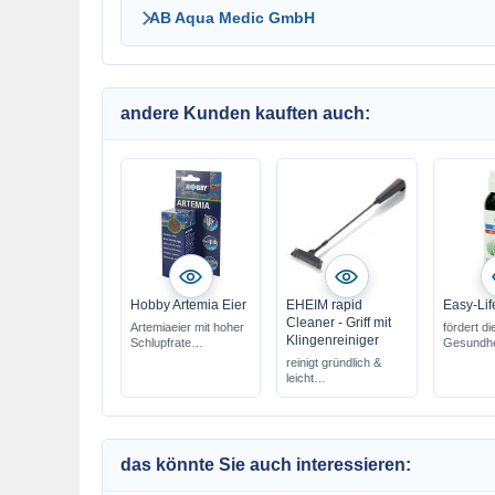
AB Aqua Medic GmbH
andere Kunden kauften auch:
Hobby Artemia Eier
EHEIM rapid
Easy-Lif
Cleaner - Griff mit
Artemiaeier mit hoher
fördert di
Klingenreiniger
Schlupfrate
Gesundhei
ideales Futter für die
Immunsy
reinigt gründlich &
Aufzucht
sicher fü
leicht
Filterbakt
Aquarienscheiben
für Süßw
Meerwas
das könnte Sie auch interessieren: