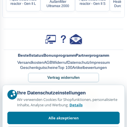
Außenfilter
Heater 2
reactor - Gen II L
reactor - Gen II S
Ultramax 2000
Durchlau
Bestellstatus
Bonusprogramm
Partnerprogramm
Versandkosten
AGB
Widerruf
Datenschutz
Impressum
Geschenkgutscheine
Top 100
Artikelbewertungen
Vertrag widerrufen
Ihre Datenschutzeinstellungen
Wir verwenden Cookies für Shopfunktionen, personalisierte
Inhalte, Analyse und Werbung.
Details
Alle akzeptieren