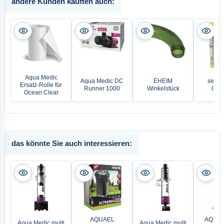
andere Kunden kauften auch:
Aqua Medic
Aqua Medic DC
EHEIM
sera 
Ersatz-Rolle für
Runner 1000
Winkelstück
Gran
Ocean Clear
das könnte Sie auch interessieren:
AQUAEL
AQUAE
Aqua Medic multi
Aqua Medic multi