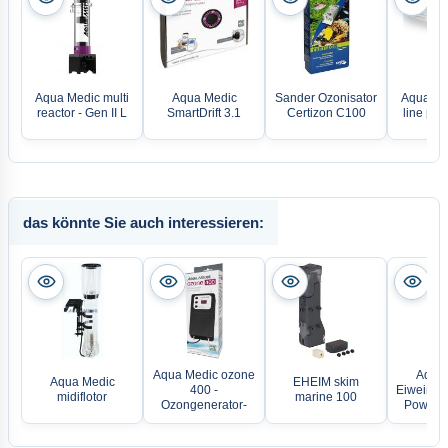
Aqua Medic multi
Aqua Medic
Sander Ozonisator
Aqua Me
reactor - Gen II L
SmartDrift 3.1
Certizon C100
line pro
das könnte Sie auch interessieren:
Aqua Medic ozone
Aqua
Aqua Medic
EHEIM skim
400 -
Eiweißa
midiflotor
marine 100
Ozongenerator-
Power F