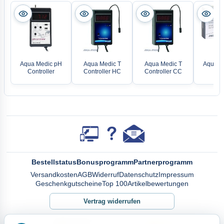
Aqua Medic pH
Aqua Medic T
Aqua Medic T
Aqua M
Controller
Controller HC
Controller CC
Mon
Bestellstatus
Bonusprogramm
Partnerprogramm
Versandkosten
AGB
Widerruf
Datenschutz
Impressum
Geschenkgutscheine
Top 100
Artikelbewertungen
Vertrag widerrufen