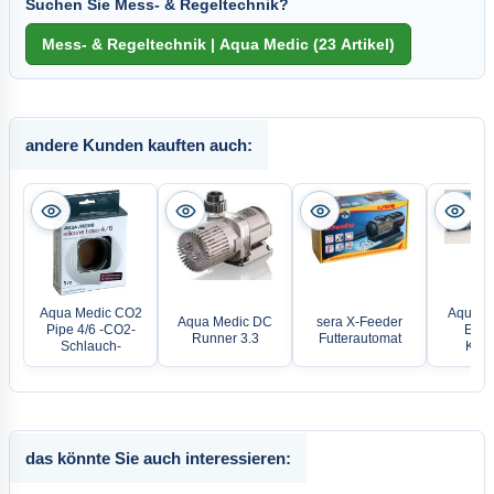
Suchen Sie Mess- & Regeltechnik?
andere Kunden kauften auch:
Aqua Medic CO2
Aqua M
Aqua Medic DC
sera X-Feeder
Pipe 4/6 -CO2-
Elekt
Runner 3.3
Futterautomat
Schlauch-
Kunst
das könnte Sie auch interessieren: