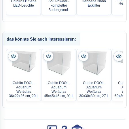
Chihiros B Serie
Soil Powder -
Dennerle Nano
Heater
LED-Leuchte
kompletter
Eckfilter
Ni
Bodengrund-
das könnte Sie auch interessieren:
Cubito POOL-
Cubito POOL-
Cubito POOL-
Cubito
Aquarium
Aquarium
Aquarium
Aqua
Weißglas
Weißglas
Weißglas
Weiß
36x22x26 cm, 20 L
45x45x45 cm, 91 L
30x30x30 cm, 27 L
60x30x25