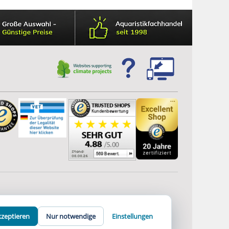
l, trübt
ser
kzeptieren
Nur notwendige
Einstellungen