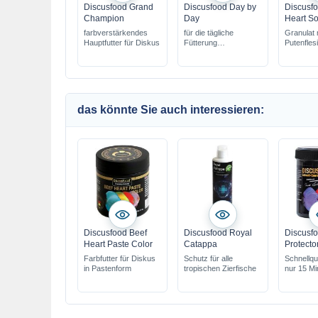
Discusfood Grand
Discusfood Day by
Discusf
Champion
Day
Heart So
farbverstärkendes
für die tägliche
Granulat 
Hauptfutter für Diskus
Fütterung
Putenfles
erwachsener Diskus
Diskus
das könnte Sie auch interessieren:
Discusfood Beef
Discusfood Royal
Discusf
Heart Paste Color
Catappa
Protecto
Farbfutter für Diskus
Schutz für alle
Schnellqu
in Pastenform
tropischen Zierfische
nur 15 Mi