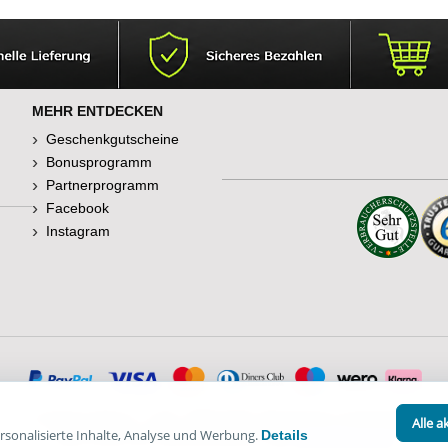
lange formstabi
nicht das Was
MEHR ENTDECKEN
Geschenkgutscheine
Bonusprogramm
Partnerprogramm
Facebook
Instagram
© Happy Diskus - e.Kfr. 1998-2026. Alle Rechte vorbehalten.
Alle a
sonalisierte Inhalte, Analyse und Werbung.
Details
*Alle Preise inkl. Mehrwertsteuer, zzgl.
Versandkosten
.