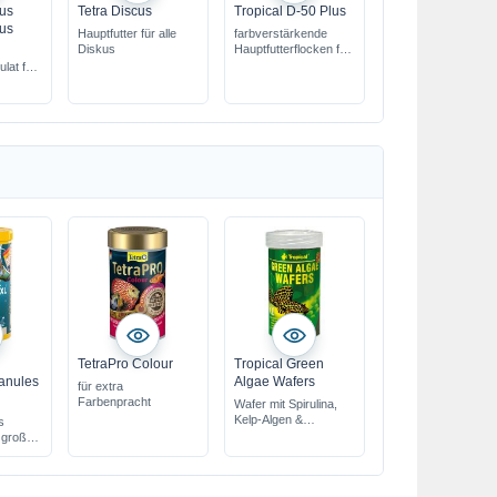
cus
Tetra Discus
Tropical D-50 Plus
lus
Hauptfutter für alle
farbverstärkende
Diskus
Hauptfutterflocken für
Diskus
ulat für
50% Proteingehalt
hoher Gehalt an
Astaxanthin
TetraPro Colour
Tropical Green
anules
Algae Wafers
für extra
Farbenpracht
Wafer mit Spirulina,
Kelp-Algen &
s
Ketapang-Blättern
r große
ürliche
ng