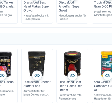
ood Turkey
Discusfood Best
Discusfood
Tropical Dis
ft Granulat
Heart Flakes Super
Angelfish Super
Gran D-50 P
Growth
Growth
mit
proteinreiches
ich für große
Alleinfuttergran
Hauptfutterflocke mit
Hauptfuttergranulat für
Diskus
Rinderprotein
Skalare
ood Discus
Discusfood Breeder
Discusfood Best
sera Cichlid
r
Starter Food 1
Heart Flakes Red
Carnivore Gr
Dream
XL
arantäne in
Aufzuchtfutter für
nuten
junge Diskus von 1-3
unterstützt die rote
schwimmende
cm
Pigmentierung
Hauptfutter fü
Carnivore
fördert die nat
Farbausprägu