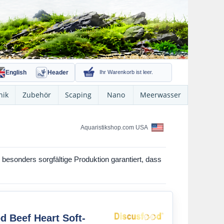
English
Header
Ihr Warenkorb ist leer.
nik
Zubehör
Scaping
Nano
Meerwasser
Aquaristikshop.com USA
besonders sorgfältige Produktion garantiert, dass
d Beef Heart Soft-