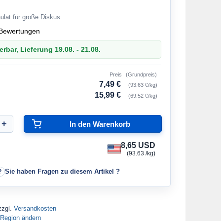
ulat für große Diskus
Bewertungen
erbar, Lieferung 19.08. - 21.08.
Preis
(Grundpreis)
7,49 €
(93.63 €/kg)
15,99 €
(69.52 €/kg)
8,65 USD
(93.63 /kg)
Sie haben Fragen zu diesem Artikel ?
zzgl.
Versandkosten
Region ändern