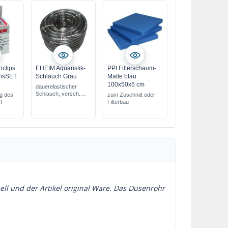
clips
EHEIM Aquaristik-
PPI Filterschaum-
ionsSET
Schlauch Grau
Matte blau
100x50x5 cm
dauerelastischer
Schlauch, versch.
ng des
zum Zuschnitt oder
Größen
ET
Filterbau
ell und der Artikel original Ware. Das Düsenrohr