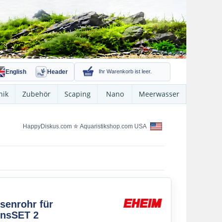
English
Header
Ihr Warenkorb ist leer.
nik
Zubehör
Scaping
Nano
Meerwasser
HappyDiskus.com
✮
Aquaristikshop.com USA
senrohr für
ionsSET 2