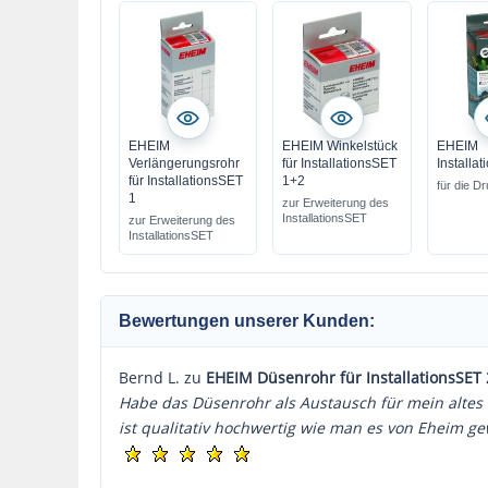
EHEIM
EHEIM Winkelstück
EHEIM
Verlängerungsrohr
für InstallationsSET
Installa
für InstallationsSET
1+2
für die D
1
zur Erweiterung des
InstallationsSET
zur Erweiterung des
InstallationsSET
Bewertungen unserer Kunden:
Bernd L. zu
EHEIM Düsenrohr für InstallationsSET 
Habe das Düsenrohr als Austausch für mein altes v
ist qualitativ hochwertig wie man es von Eheim ge