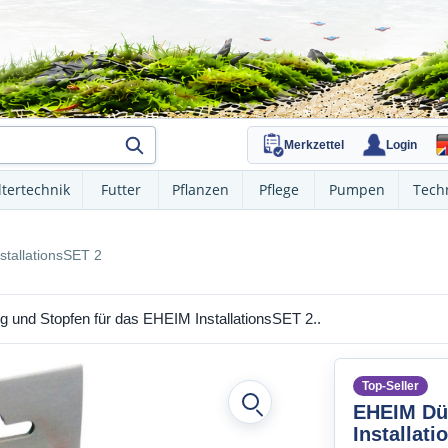
Merkzettel
Login
ltertechnik
Futter
Pflanzen
Pflege
Pumpen
Tech
stallationsSET 2
g und Stopfen für das EHEIM InstallationsSET 2..
Top-Seller
EHEIM Dü
Installat