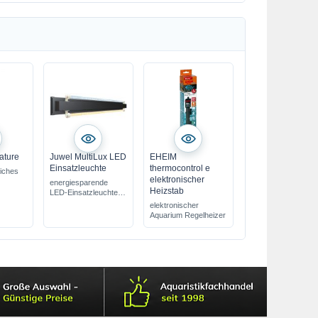
ature
Juwel MultiLux LED
EHEIM
Einsatzleuchte
thermocontrol e
liches
elektronischer
energiesparende
Heizstab
LED-Einsatzleuchte
mit Day & Nature
elektronischer
LED-Lampen
Aquarium Regelheizer
verschiedene Längen