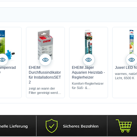
umpenrad
EHEIM
EHEIM Jäger
Juwel LED N
w
Durchflussindikator
Aquarien Heizstab -
warmes, natür
für InstallationsSET
Reglerheizer
Licht, 6500 K
2
Komfort-Reglerheizer
für Süß- &
zeigt an wann der
Meerwasser
Filter gereinigt werden
muss