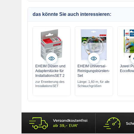
das könnte Sie auch interessieren:
EHEIM Düsen und
EHEIM Universal-
Juwel P
Adapterstücke für
Reinigungsbürsten-
Eccoflo
InstallationsSET 2
Set
zur Erweiterung des
Länge: 1,60 m, für alle
InstallationsSET
Schlauchgrößen