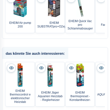
EHEIM Quick Vac
EHEIM Air pump
EHEIM
pro
Fangne
200
SUBSTRATpro+O2xygen
Schlammabsauger
das könnte Sie auch interessieren:
EHEIM
EHEIM Jäger
EHEIM
thermocontrol e
AQUAEL P
Aquarien Heizstab
thermopreset -
elektronischer
Hea
- Reglerheizer
Konstantheizer-
Heizstab