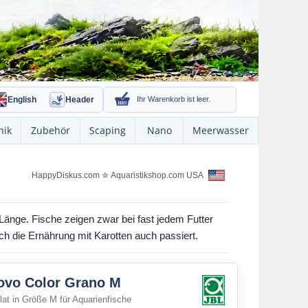
English
Header
Ihr Warenkorb ist leer.
nik
Zubehör
Scaping
Nano
Meerwasser
HappyDiskus.com
✮
Aquaristikshop.com USA
änge. Fische zeigen zwar bei fast jedem Futter
h die Ernährung mit Karotten auch passiert.
ovo Color Grano M
lat in Größe M für Aquarienfische