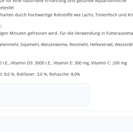
tze für eine naturnahe Ernährung und gesunde Aquariumfische
etestet
harten durch hochwertige Rohstoffe wie Lachs, Tintenfisch und Kri
:
enigen Minuten gefressen wird. Für die Verwendung in Futterautoma
mehl, Sojamehl, Weizenkeime, Reismehl, Hefeextrakt, Weizenkleber
 I.E., Vitamin D3: 3000 I.E., Vitamin E: 300 mg, Vitamin C: 200 mg
lt: 8,0 %, Rohfaser: 3,0 %, Rohasche: 8,0%