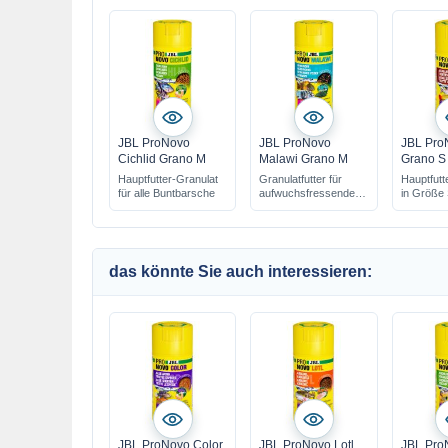
JBL ProNovo
JBL ProNovo
JBL Pro
Cichlid Grano M
Malawi Grano M
Grano S
Hauptfutter-Granulat
Granulatfutter für
Hauptfutt
für alle Buntbarsche
aufwuchsfressende
in Größe
ostafrikanische
Buntbarsche
das könnte Sie auch interessieren:
JBL ProNovo Color
JBL ProNovo Lotl
JBL Pro