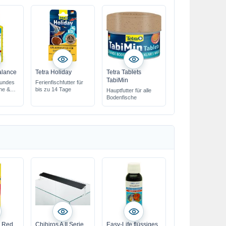
alance
Tetra Holiday
Tetra Tablets
TabiMin
sundes
Ferienfischfutter für
che &
bis zu 14 Tage
Hauptfutter für alle
Bodenfische
o Red
Chihiros A II Serie
Easy-Life flüssiges