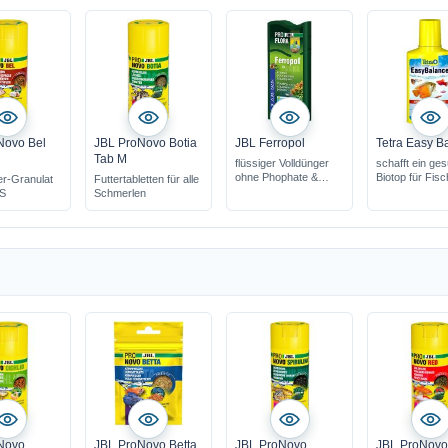
Novo Bel
JBL ProNovo Botia
JBL Ferropol
Tetra Easy B
Tab M
flüssiger Volldünger
schafft ein ge
ohne Phophate &
Biotop für Fis
er-Granulat
Futtertabletten für alle
Nitrate
Pflanzen
 S
Schmerlen
Grundversorgung für
Wasserpflanzen
enthält wichtige
Mineralien &
Spurenelemente
Novo
JBL ProNovo Betta
JBL ProNovo
JBL ProNov