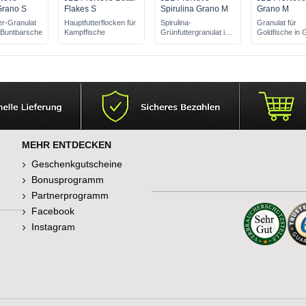
Grano S
Flakes S
Spirulina Grano M
Grano M
er-Granulat
Hauptfutterflocken für
Spirulina-
Granulat für
e Buntbarsche
Kampffische
Grünfuttergranulat in
Goldfische in
Größe M
M
MEHR ENTDECKEN
Geschenkgutscheine
Bonusprogramm
Partnerprogramm
Facebook
Instagram