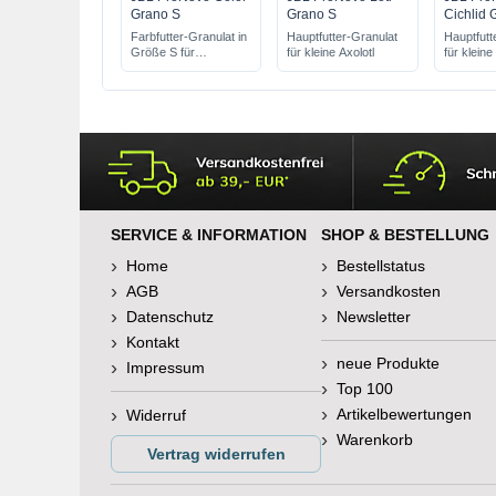
Grano S
Grano S
Cichlid 
Farbfutter-Granulat in
Hauptfutter-Granulat
Hauptfutt
Größe S für
für kleine Axolotl
für klein
Aquarienfische
SERVICE & INFORMATION
SHOP & BESTELLUNG
Home
Bestellstatus
AGB
Versandkosten
Datenschutz
Newsletter
Kontakt
neue Produkte
Impressum
Top 100
Artikelbewertungen
Widerruf
Warenkorb
Vertrag widerrufen