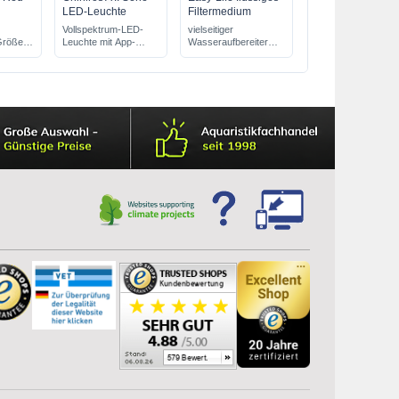
LED-Leuchte
Filtermedium
Vollspektrum-LED-
vielseitiger
 Größe
Leuchte mit App-
Wasseraufbereiter
Steuerung
Wasserklärer &
für dicht bepflanzte
Problemlöser
Aquarien
100% natürlich & sehr
mit Acryl-Halterung für
sicher
den Beckenrand