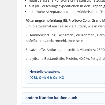
naturbelassene Rohstoffe ohne künstliche Zusä
auf JBL Forschungsexpeditionen in den Tropen g
sehr hohe Akzeptanz auch bei wählerischen Fisc
Fütterungsempfehlung JBL ProNovo Color Grano M
Ein- bis zweimal am Tag so viel füttern, wie in w
Zusammensetzung: Lachsmehl, Weizenmehl, Garnelen
Apfelfaser, Guarkernmehl, Rote Bete
Zusatzstoffe: Antioxidationsmittel, Vitamin A: 25000
analytische Bestandteile: Protein: 40,0 %, Fettgeha
Herstellerangaben:
JBL GmbH & Co. KG
andere Kunden kauften auch: