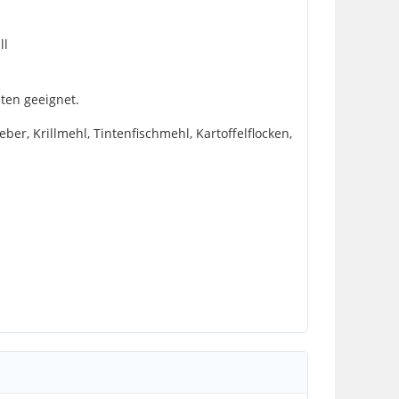
ll
ten geeignet.
, Krillmehl, Tintenfischmehl, Kartoffelflocken,