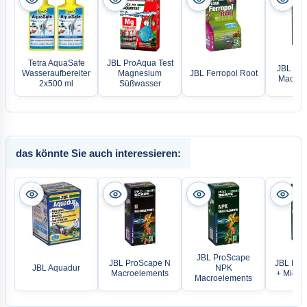
Tetra AquaSafe
JBL ProAqua Test
JBL Pro
Wasseraufbereiter
Magnesium
JBL Ferropol Root
Macroe
2x500 ml
Süßwasser
das könnte Sie auch interessieren:
JBL ProScape
JBL ProScape N
JBL Pro
JBL Aquadur
NPK
Macroelements
+ Micro
Macroelements