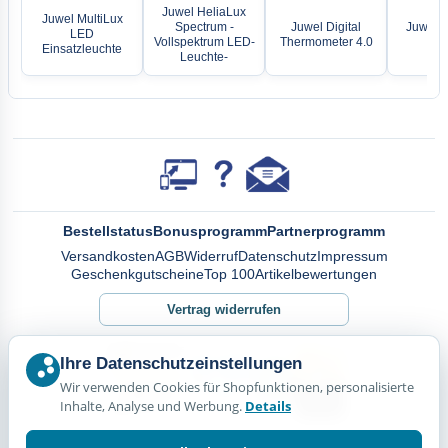
Juwel HeliaLux
Juwel MultiLux
Spectrum -
Juwel Digital
Juwel E
LED
Vollspektrum LED-
Thermometer 4.0
5
Einsatzleuchte
Leuchte-
Bestellstatus
Bonusprogramm
Partnerprogramm
Versandkosten
AGB
Widerruf
Datenschutz
Impressum
Geschenkgutscheine
Top 100
Artikelbewertungen
Vertrag widerrufen
Ihre Datenschutzeinstellungen
Wir verwenden Cookies für Shopfunktionen, personalisierte
Inhalte, Analyse und Werbung.
Details