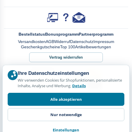
Bestellstatus
Bonusprogramm
Partnerprogramm
Versandkosten
AGB
Widerruf
Datenschutz
Impressum
Geschenkgutscheine
Top 100
Artikelbewertungen
Vertrag widerrufen
Ihre Datenschutzeinstellungen
Wir verwenden Cookies für Shopfunktionen, personalisierte
Inhalte, Analyse und Werbung.
Details
Alle akzeptieren
Nur notwendige
Einstellungen
© Happy Diskus - e.Kfr. 2026. Alle Rechte vorbehalten.