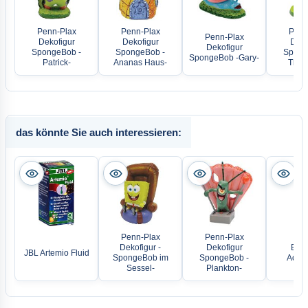
Penn-Plax
Penn-Plax
Penn
Penn-Plax
Dekofigur
Dekofigur
Deko
Dekofigur
SpongeBob -
SpongeBob -
Spong
SpongeBob -Gary-
Patrick-
Ananas Haus-
Thad
das könnte Sie auch interessieren:
Penn-Plax
Penn-Plax
Dekofigur -
Dekofigur
Easy
JBL Artemio Fluid
SpongeBob im
SpongeBob -
Aqua
Sessel-
Plankton-