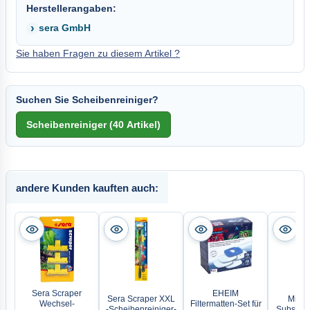
Herstellerangaben:
sera GmbH
Sie haben Fragen zu diesem Artikel ?
Suchen Sie Scheibenreiniger?
andere Kunden kauften auch:
Sera Scraper
EHEIM
Sera Scraper XXL
Microb
Wechsel-
Filtermatten-Set für
-Scheibenreiniger-
Substrat