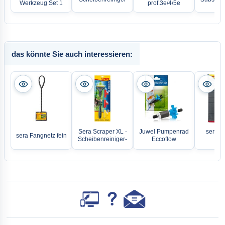
Werkzeug Set 1
prof.3e/4/5e
das könnte Sie auch interessieren:
Sera Scraper XL -
Juwel Pumpenrad
sera C
sera Fangnetz fein
Scheibenreiniger-
Eccoflow
To