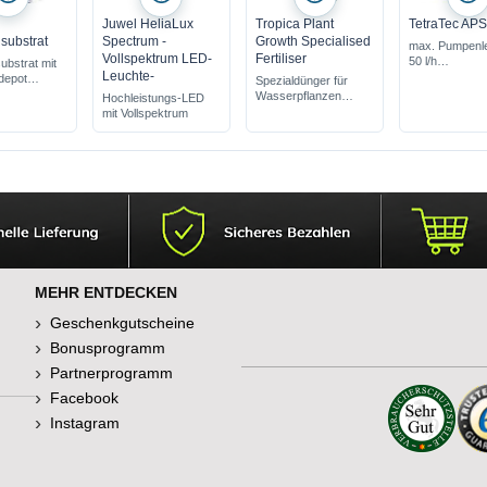
Juwel HeliaLux
Tropica Plant
TetraTec APS
substrat
Spectrum -
Growth Specialised
max. Pumpenle
Vollspektrum LED-
Fertiliser
50 l/h
ubstrat mit
Leuchte-
für Aquarien v
depot
Spezialdünger für
60 L
r dem
Wasserpflanzen
Hochleistungs-LED
sehr geringer
nd
für Aquarien mit vielen
mit Vollspektrum
Stromverbauc
t
Pflanzen
eitwirkung
sehr große
Reichweite
MEHR ENTDECKEN
Geschenkgutscheine
Bonusprogramm
Partnerprogramm
Facebook
Instagram