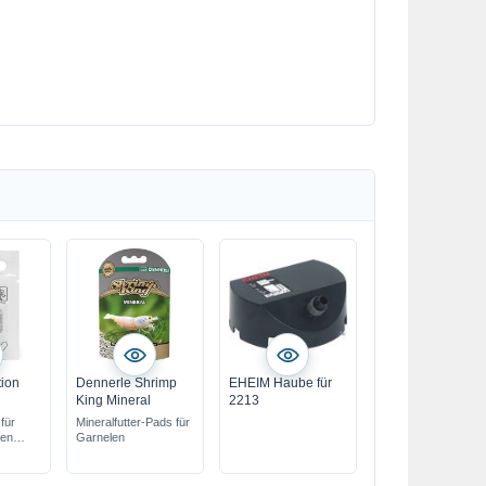
tion
Dennerle Shrimp
EHEIM Haube für
King Mineral
2213
für
Mineralfutter-Pads für
zen
Garnelen
g
rden