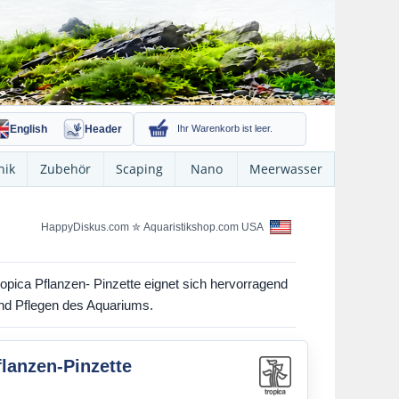
English
Header
Ihr Warenkorb ist leer.
nik
Zubehör
Scaping
Nano
Meerwasser
HappyDiskus.com
✮
Aquaristikshop.com USA
ropica Pflanzen- Pinzette eignet sich hervorragend
nd Pflegen des Aquariums.
flanzen-Pinzette