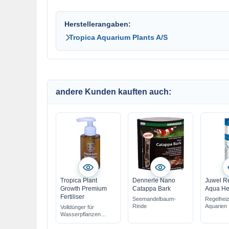
Herstellerangaben:
Tropica Aquarium Plants A/S
andere Kunden kauften auch:
Tropica Plant
Dennerle Nano
Juwel R
Growth Premium
Catappa Bark
Aqua He
Fertiliser
Seemandelbaum-
Regelheiz
Rinde
Aquarien
Volldünger für
Wasserpflanzen
ohne Stickstoff &
Phosphor