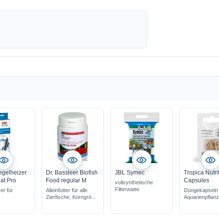
egelheizer
Dr. Bassleer Biofish
JBL Symec
Tropica Nutri
at Pro
Food regular M
Capsules
vollsynthetische
Filterwatte
er für
Alleinfutter für alle
Düngekapseln 
Zierfische, Korngröße
Aquarienpflan
0,5-0,8 mm
optimal zur
Wurzeldüngun
Nährstoffe we