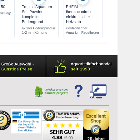
 50
Tropica Aquarium
EHEIM
Soil Powder -
thermocontrol e
istung:
kompletter
elektronischer
Bodengrund-
Heizstab
on 10 -
aktiver Bodengrund in
elektronischer
1-2 mm Körnung
Aquarium Regelheizer
h