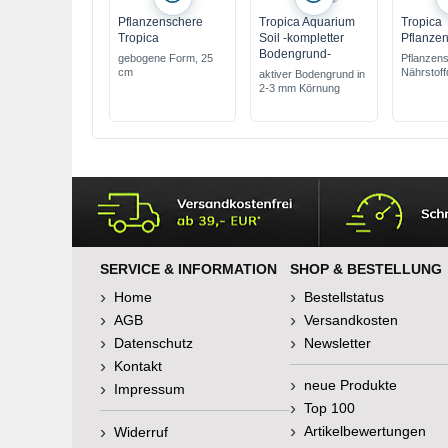
Pflanzenschere
Tropica Aquarium
Tropica
Tropica
Soil -kompletter
Pflanzen
Bodengrund-
gebogene Form, 25
Pflanzens
cm
Nährstoff
aktiver Bodengrund in
wird unte
2-3 mm Körnung
Bodengru
eingesetz
mit Langz
SERVICE & INFORMATION
SHOP & BESTELLUNG
Home
Bestellstatus
AGB
Versandkosten
Datenschutz
Newsletter
Kontakt
neue Produkte
Impressum
Top 100
Artikelbewertungen
Widerruf