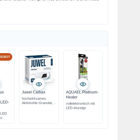
GEBOT
Lux
Juwel Carbax
AQUAEL Platinum-
Heater
hochwirksames
 LED-
Aktivkohle-Granulat
vollelektronisch mit
passgenau für das
LED-Anzeige
Juwel-Filtersystem
s-LED
bindet Farbstoffe,
um
toxische Substanzen
usw.