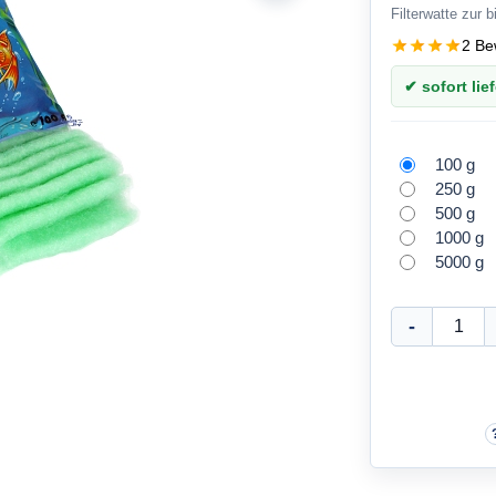
Filterwatte zur b
2 Be
✔ sofort lief
100 g
250 g
500 g
1000 g
5000 g