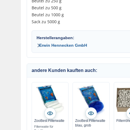
Beutel zu 250 g
Beutel zu 500 g
Beutel zu 1000 g
Sack zu 5000 g
Herstellerangaben:
Erwin Hennecken GmbH
andere Kunden kauften auch:
ZooBest Filterwatte
ZooBest Filterwatte
Filterrö
blau, grob
Filterwatte für