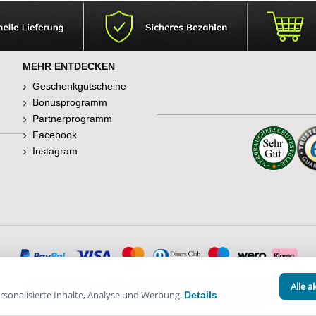
MEHR ENTDECKEN
Geschenkgutscheine
Bonusprogramm
Partnerprogramm
Facebook
Instagram
© Happy Diskus - e.Kfr. 1998-2026. Alle Rechte vorbehalten.
Alle a
sonalisierte Inhalte, Analyse und Werbung.
Details
*Alle Preise inkl. Mehrwertsteuer, zzgl.
Versandkosten
.