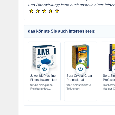
und Filterwirkung; kann auch anstelle einer feinen
das könnte Sie auch interessieren:
Juwel bioPlus fine -
Sera Crystal Clear
Sera Sip
Filterschwamm fein-
Professional
Profess
für die biologische
filtert selbst kleinste
Biofilterm
Reinigung des
Trübungen
riesiger 
Wassers
feiner Filterschwamm
passgenau für das
Juwel Filtersystem