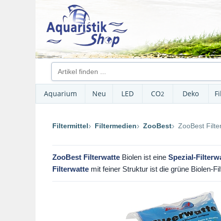
Aquarium
Neu
LED
CO
Deko
Fi
2
Filtermittel
Filtermedien
ZooBest
ZooBest Filte
ZooBest Filterwatte
Biolen ist eine
Spezial-Filter
Filterwatte
mit feiner Struktur ist die grüne Biolen-F