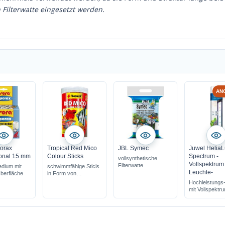
 Filterwatte eingesetzt werden.
AN
orax
Tropical Red Mico
JBL Symec
Juwel Helia
ional 15 mm
Colour Sticks
Spectrum -
vollsynthetische
Vollspektrum
Filterwatte
edium mit
schwimmfähige Sticls
Leuchte-
Oberfläche
in Form von
Mückenlarven
Hochleistung
mit Vollspektr