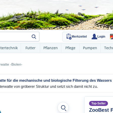
Merkzettel
Login
ltertechnik
Futter
Pflanzen
Pflege
Pumpen
Tech
rwatte -Biolen-
watte für die mechanische und biologische Filterung des Wasser
ilterwatte von gröberer Struktur und setzt sich damit nicht zu.
Top-Seller
ZooBest F