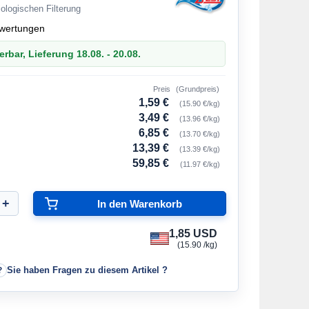
iologischen Filterung
wertungen
erbar, Lieferung 18.08. - 20.08.
Preis
(Grundpreis)
1,59 €
(15.90 €/kg)
3,49 €
(13.96 €/kg)
6,85 €
(13.70 €/kg)
13,39 €
(13.39 €/kg)
59,85 €
(11.97 €/kg)
1,85 USD
(15.90 /kg)
Sie haben Fragen zu diesem Artikel ?