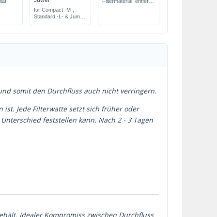
Juwel
ität
Filtermaterial, entfernt
schnell alle
für Compact -M-,
Verunreinigungen
Standard -L- & Jumbo
-XL-
 und somit den Durchfluss auch nicht verringern.
ist. Jede Filterwatte setzt sich früher oder
n Unterschied feststellen kann. Nach 2 - 3 Tagen
ehält. Idealer Kompromiss zwischen Durchfluss