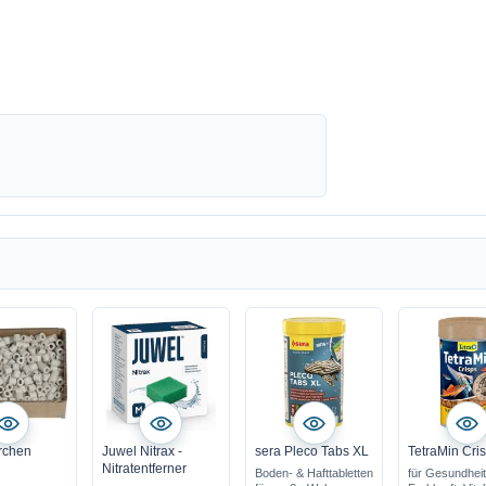
hrchen
Juwel Nitrax -
sera Pleco Tabs XL
TetraMin Cri
Nitratentferner
Boden- & Hafttabletten
für Gesundheit