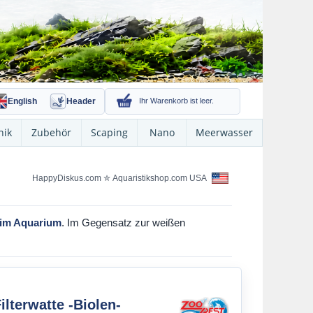
English
Header
Ihr Warenkorb ist leer.
nik
Zubehör
Scaping
Nano
Meerwasser
HappyDiskus.com
✮
Aquaristikshop.com USA
s im Aquarium
. Im Gegensatz zur weißen
ilterwatte -Biolen-