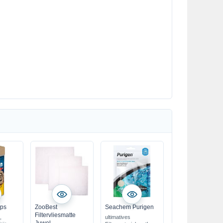
sps
ZooBest
Seachem Purigen
Filtervliesmatte
,
ultimatives