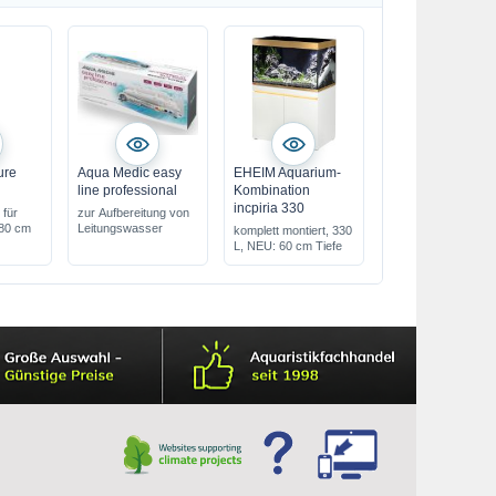
ure
Aqua Medic easy
EHEIM Aquarium-
line professional
Kombination
incpiria 330
 für
zur Aufbereitung von
80 cm
Leitungswasser
komplett montiert, 330
L, NEU: 60 cm Tiefe