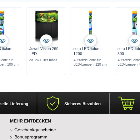
 fixture
Juwel Vision 260
sera LED fixture
sera LED fixt
LED
1200
800
uchte für
ca. 260 Liter Inhalt
Aufsatzleuchte für
Aufsatzleuchte
en, 100 cm
LED-Lampen, 120 cm
LED-Lampen, 
MEHR ENTDECKEN
Geschenkgutscheine
Bonusprogramm