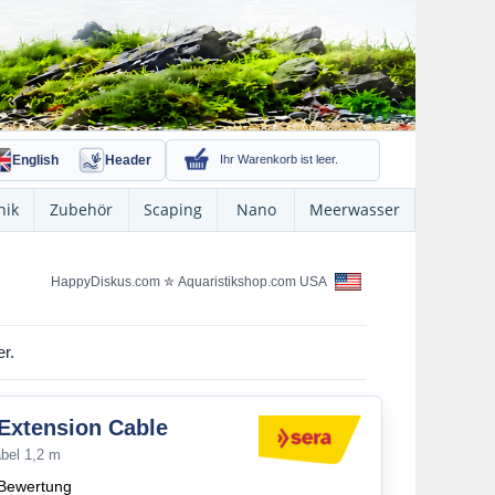
English
Header
Ihr Warenkorb ist leer.
nik
Zubehör
Scaping
Nano
Meerwasser
HappyDiskus.com
✮
Aquaristikshop.com USA
r.
Extension Cable
bel 1,2 m
Bewertung