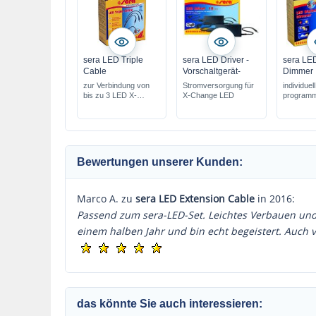
sera LED Triple
sera LED Driver -
sera LED
Cable
Vorschaltgerät-
Dimmer
zur Verbindung von
Stromversorgung für
individuell
bis zu 3 LED X-
X-Change LED
programm
Change
LED Dim
Bewertungen unserer Kunden:
Marco A. zu
sera LED Extension Cable
in 2016:
Passend zum sera-LED-Set. Leichtes Verbauen und e
einem halben Jahr und bin echt begeistert. Auch v
das könnte Sie auch interessieren: