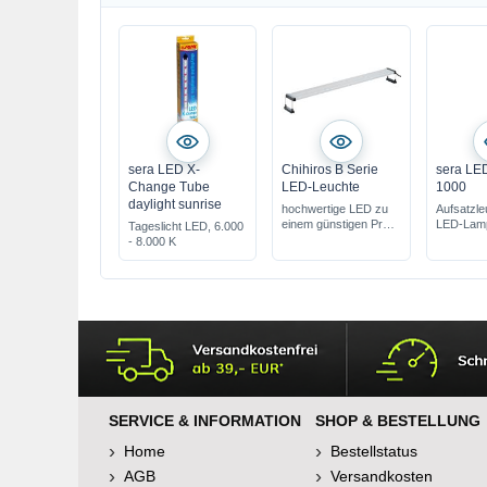
sera LED X-
Chihiros B Serie
sera LED
Change Tube
LED-Leuchte
1000
daylight sunrise
hochwertige LED zu
Aufsatzle
einem günstigen Preis
LED-Lamp
Tageslicht LED, 6.000
komplett mit App-
- 8.000 K
Controller
bestückt mit weißen &
RGB LED
SERVICE & INFORMATION
SHOP & BESTELLUNG
Home
Bestellstatus
AGB
Versandkosten