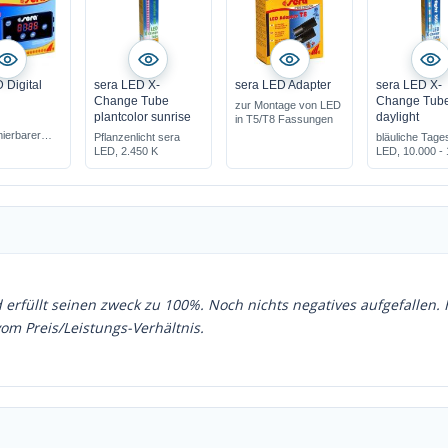
 Digital
sera LED X-
sera LED Adapter
sera LED X-
Change Tube
Change Tube
zur Montage von LED
plantcolor sunrise
daylight
in T5/T8 Fassungen
ierbarer
Pflanzenlicht sera
bläuliche Tages
mer
LED, 2.450 K
LED, 10.000 -
K
rfüllt seinen zweck zu 100%. Noch nichts negatives aufgefallen. 
om Preis/Leistungs-Verhältnis.