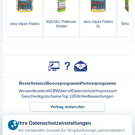
AQUAEL Platinum-
sera Vipan Flakes
sera Vipan Flakes
Tetra Po
Heater
XL
Bestellstatus
Bonusprogramm
Partnerprogramm
Versandkosten
AGB
Widerruf
Datenschutz
Impressum
Geschenkgutscheine
Top 100
Artikelbewertungen
Vertrag widerrufen
Ihre Datenschutzeinstellungen
Wir verwenden Cookies für Shopfunktionen, personalisierte