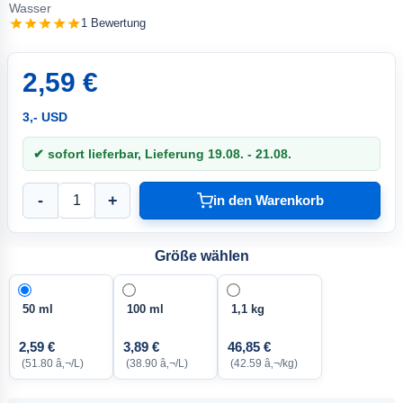
Wasser
1 Bewertung
2,59 €
3,- USD
✔ sofort lieferbar, Lieferung 19.08. - 21.08.
-
+
in den Warenkorb
Größe wählen
50 ml
100 ml
1,1 kg
2,59 €
3,89 €
46,85 €
(51.80 â‚¬/L)
(38.90 â‚¬/L)
(42.59 â‚¬/kg)