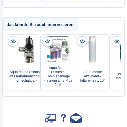
das könnte Sie auch interessieren:
Aqua Medic
Aqua Medic Osmose-
Osmose-
Aqua Medic
Aqua 
Wasserhahnanschluss
Komplettanlage
Aktivkohle-
indicat
-umschaltbar-
Platinum Line Plus
Filtereinsatz 10"
24V