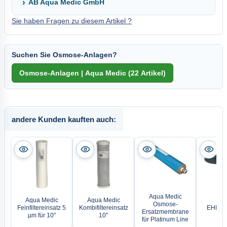
AB Aqua Medic GmbH
Sie haben Fragen zu diesem Artikel ?
Suchen Sie Osmose-Anlagen?
andere Kunden kauften auch:
Aqua Medic
Aqua Medic
Aqua Medic
Osmose-
Feinfiltereinsatz 5
Kombifiltereinsatz
EHEIM 
Ersatzmembrane
µm für 10"
10"
für Platinum Line