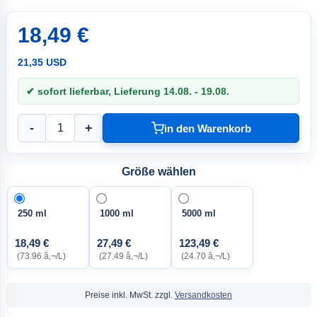
18,49 €
21,35 USD
✔ sofort lieferbar, Lieferung 14.08. - 19.08.
-
+
in den Warenkorb
Größe wählen
250 ml
1000 ml
5000 ml
18,49 €
27,49 €
123,49 €
(73.96 â‚¬/L)
(27.49 â‚¬/L)
(24.70 â‚¬/L)
Preise inkl. MwSt. zzgl.
Versandkosten