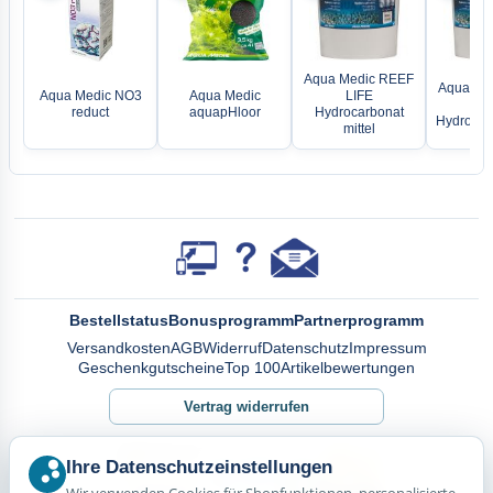
Aqua Medic REEF
Aqua Me
Aqua Medic NO3
Aqua Medic
LIFE
LI
reduct
aquapHloor
Hydrocarbonat
Hydrocarb
mittel
Bestellstatus
Bonusprogramm
Partnerprogramm
Versandkosten
AGB
Widerruf
Datenschutz
Impressum
Geschenkgutscheine
Top 100
Artikelbewertungen
Vertrag widerrufen
Ihre Datenschutzeinstellungen