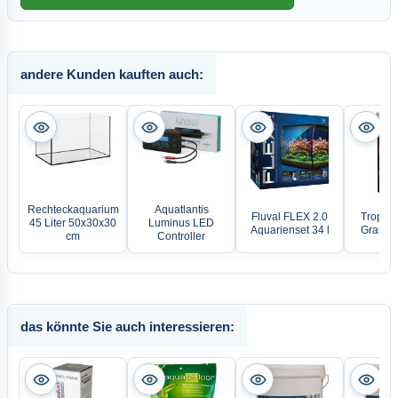
andere Kunden kauften auch:
Rechteckaquarium
Aquatlantis
Fluval FLEX 2.0
Tropica
45 Liter 50x30x30
Luminus LED
Aquarienset 34 l
Gran D-
cm
Controller
das könnte Sie auch interessieren: