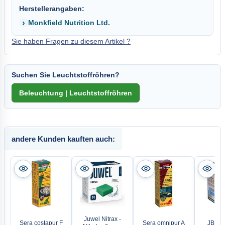
Herstellerangaben:
Monkfield Nutrition Ltd.
Sie haben Fragen zu diesem Artikel ?
Suchen Sie Leuchtstoffröhren?
andere Kunden kauften auch:
Juwel Nitrax -
Sera costapur F
Sera omnipur A
JBL A