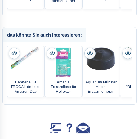
Nitratentferner
das könnte Sie auch interessieren:
Dennerle T8
Arcadia
Aquarium Münster
TROCAL-de Luxe
Ersatzclipse für
Mistral
JBL Sol
Amazon-Day
Reflektor
Ersatzmembran