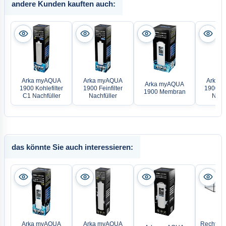
andere Kunden kauften auch:
Arka myAQUA
Arka myAQUA
Arka 
Arka myAQUA
1900 Kohlefilter
1900 Feinfilter
1900 Res
1900 Membran
C1 Nachfüller
Nachfüller
Nachf
das könnte Sie auch interessieren:
Arka myAQUA
Arka myAQUA
Rechteck