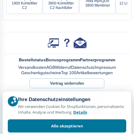
Arka myAQUA
1900 Kohlefilter
3800 Kohlefilter
12 Liter
3800 Membran
C2
C2 Nachfüller
c
Bestellstatus
Bonusprogramm
Partnerprogramm
Versandkosten
AGB
Widerruf
Datenschutz
Impressum
Geschenkgutscheine
Top 100
Artikelbewertungen
Vertrag widerrufen
Ihre Datenschutzeinstellungen
Wir verwenden Cookies für Shopfunktionen, personalisierte
Inhalte, Analyse und Werbung.
Details
Alle akzeptieren