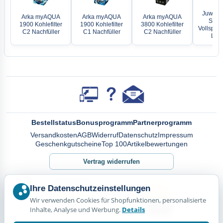
Juwel H
Arka myAQUA
Arka myAQUA
Arka myAQUA
Spect
1900 Kohlefilter
1900 Kohlefilter
3800 Kohlefilter
Vollspek
C2 Nachfüller
C1 Nachfüller
C2 Nachfüller
Leuc
Bestellstatus
Bonusprogramm
Partnerprogramm
Versandkosten
AGB
Widerruf
Datenschutz
Impressum
Geschenkgutscheine
Top 100
Artikelbewertungen
Vertrag widerrufen
Ihre Datenschutzeinstellungen
Wir verwenden Cookies für Shopfunktionen, personalisierte
Inhalte, Analyse und Werbung.
Details