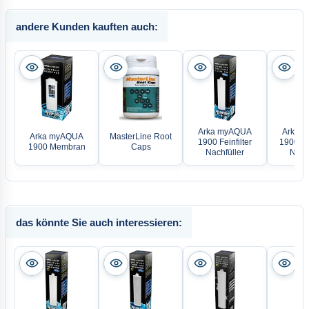
andere Kunden kauften auch:
Arka myAQUA
Arka 
Arka myAQUA
MasterLine Root
1900 Feinfilter
1900 Res
1900 Membran
Caps
Nachfüller
Nachf
das könnte Sie auch interessieren: