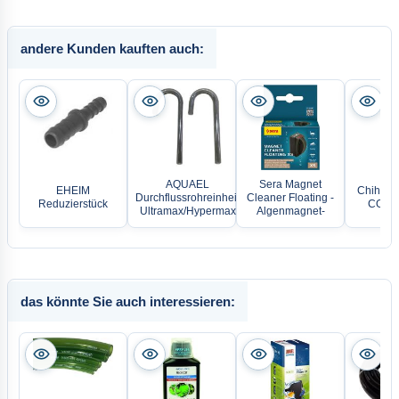
andere Kunden kauften auch:
AQUAEL
Sera Magnet
EHEIM
Chihiros
Durchflussrohreinheit
Cleaner Floating -
Reduzierstück
CO2 Di
Ultramax/Hypermax
Algenmagnet-
das könnte Sie auch interessieren: