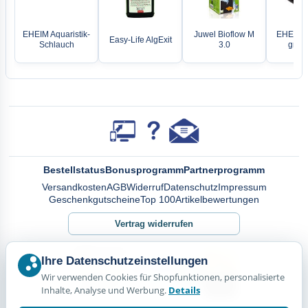
EHEIM Aquaristik-
Juwel Bioflow M
EHEIM S
Easy-Life AlgExit
Schlauch
3.0
grau 
Bestellstatus
Bonusprogramm
Partnerprogramm
Versandkosten
AGB
Widerruf
Datenschutz
Impressum
Geschenkgutscheine
Top 100
Artikelbewertungen
Vertrag widerrufen
Ihre Datenschutzeinstellungen
Wir verwenden Cookies für Shopfunktionen, personalisierte
Inhalte, Analyse und Werbung.
Details