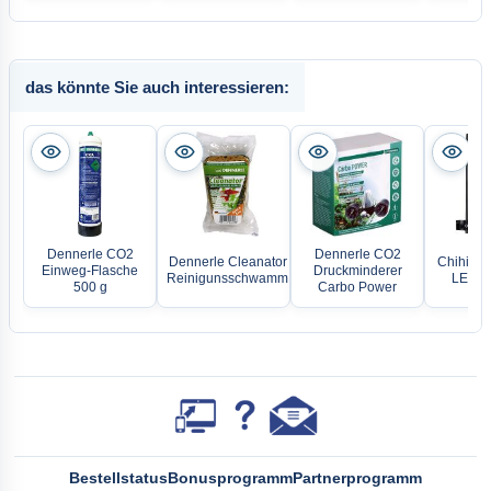
das könnte Sie auch interessieren:
Dennerle CO2
Dennerle CO2
Dennerle Cleanator
Chihiros 
Einweg-Flasche
Druckminderer
Reinigunsschwamm
LED-L
500 g
Carbo Power
Bestellstatus
Bonusprogramm
Partnerprogramm