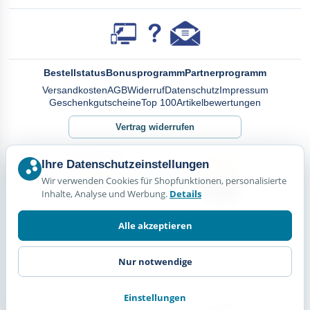
Bestellstatus
Bonusprogramm
Partnerprogramm
Versandkosten
AGB
Widerruf
Datenschutz
Impressum
Geschenkgutscheine
Top 100
Artikelbewertungen
Vertrag widerrufen
Ihre Datenschutzeinstellungen
Wir verwenden Cookies für Shopfunktionen, personalisierte
Inhalte, Analyse und Werbung.
Details
Alle akzeptieren
Nur notwendige
Einstellungen
© Happy Diskus - e.Kfr. 2026. Alle Rechte vorbehalten.