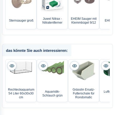
Juwel Nitrax -
EHEIM Sauger mit
Sternsauger groß
EHEIM 
Nitratentferner
Klemmbügel 9/12
das könnte Sie auch interessieren:
Rechteckaquarium
Grässlin Ersatz-
Aquaristik-
Luftschl
54 Liter 60x30x30
Futterschale für
Schlauch grün
m
cm
Rondomatic