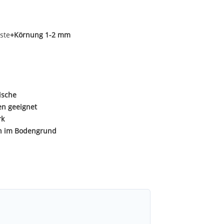
ste
+Körnung 1-2 mm
ische
en geeignet
rk
n im Bodengrund