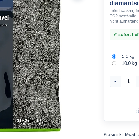
diamants
tiefschwarzer, f
CO2-beständig,
nicht aufhärtend
✔ sofort lief
5,0 kg
10.0 kg
Preise inkl. MwSt. 