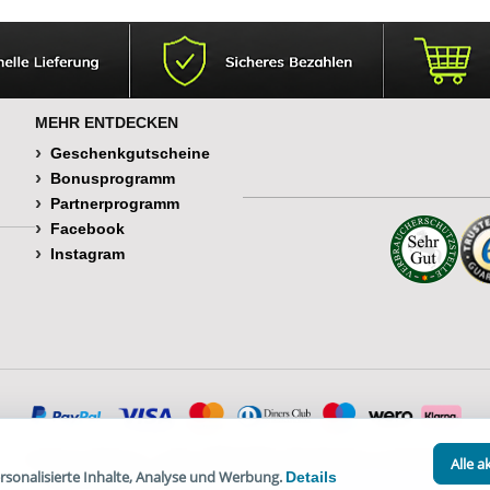
verwendbar
MEHR ENTDECKEN
Geschenkgutscheine
Bonusprogramm
Partnerprogramm
Facebook
Instagram
© Happy Diskus - e.Kfr. 1998-2026. Alle Rechte vorbehalten.
Alle a
sonalisierte Inhalte, Analyse und Werbung.
Details
*Alle Preise inkl. Mehrwertsteuer, zzgl.
Versandkosten
.