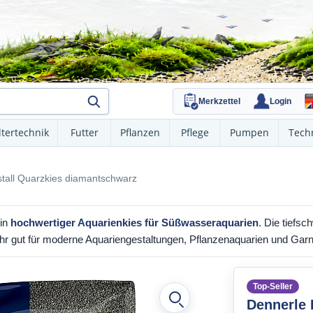
Merkzettel
Login
ltertechnik
Futter
Pflanzen
Pflege
Pumpen
Tech
stall Quarzkies diamantschwarz
ein
hochwertiger Aquarienkies für Süßwasseraquarien
. Die tiefs
ehr gut für moderne Aquariengestaltungen, Pflanzenaquarien und Gar
Top-Seller
Dennerle 