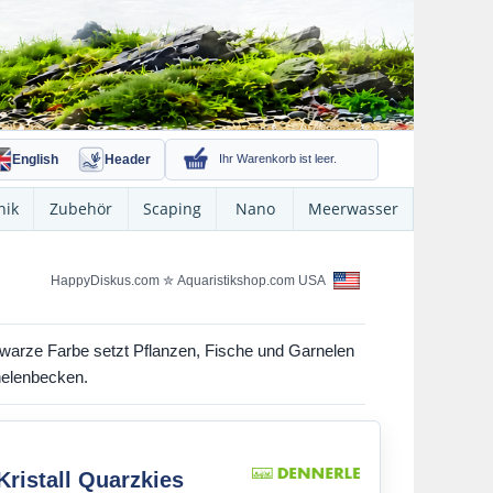
English
Header
Ihr Warenkorb ist leer.
nik
Zubehör
Scaping
Nano
Meerwasser
HappyDiskus.com
✮
Aquaristikshop.com USA
chwarze Farbe setzt Pflanzen, Fische und Garnelen
nelenbecken.
Kristall Quarzkies