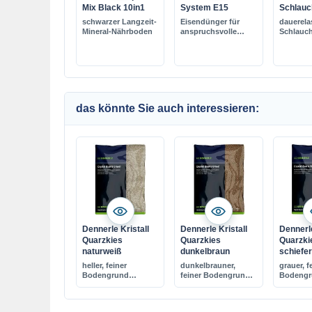
Mix Black 10in1
System E15
Schlauc
schwarzer Langzeit-
Eisendünger für
dauerela
Mineral-Nährboden
anspruchsvolle
Schlauch
Pflanzenaquarien
Größen
das könnte Sie auch interessieren:
Dennerle Kristall
Dennerle Kristall
Dennerle
Quarzkies
Quarzkies
Quarzki
naturweiß
dunkelbraun
schiefe
heller, feiner
dunkelbrauner,
grauer, f
Bodengrund
feiner Bodengrund
Bodengr
CO2-beständig, 1-2
CO2-beständig, 1-2
CO2-best
mm Körnung
mm Körnung
mm Kör
nicht aufhärtend
nicht aufhärtend
nicht au