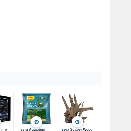
rimp
sera Aquarium
sera Scaper Wood