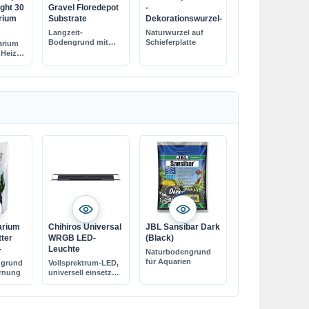
ght 30
Gravel Floredepot
-
rium
Substrate
Dekorationswurzel-
Langzeit-
Naturwurzel auf
Bodengrund mit
Schieferplatte
arium
Anwuchshilfe
, Heizer
förder die schnelle
chtung
Wurzelbildung
ideal zur
ecken
Anwendung unter
e mit
dem Kies
System
arium
Chihiros Universal
JBL Sansibar Dark
tter
WRGB LED-
(Black)
-
Leuchte
Naturbodengrund
für Aquarien
ngrund
Vollsprektrum-LED,
örnung
universell einsetzbar
auch für Aquarien
mit Abdeckung
geeignet