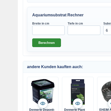
Aquariumsubstrat Rechner
Breite in cm
Tiefe in cm
Subst
andere Kunden kauften auch:
Dennerle Deponit-
Dennerle Plant
EHEIM A