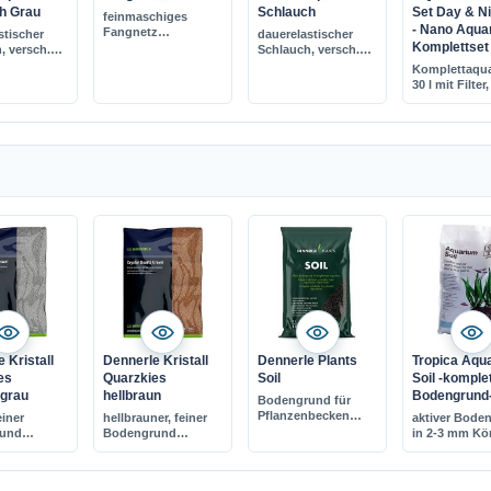
h Grau
Schlauch
Set Day & Ni
feinmaschiges
- Nano Aqua
Fangnetz
stischer
dauerelastischer
Komplettset
in verschiedenen
, versch.
Schlauch, versch.
Größen
Größen
Komplettaqu
30 l mit Filter
& LED-Beleu
transparent
verklebtes B
Abdeckscheib
Smart-Open-
 Kristall
Dennerle Kristall
Dennerle Plants
Tropica Aqu
es
Quarzkies
Soil
Soil -komple
rgrau
hellbraun
Bodengrund
Bodengrund für
Pflanzenbecken
einer
hellbrauner, feiner
aktiver Bode
ideal für
und
Bodengrund
in 2-3 mm K
Aquascaping
ändig, 1-2
CO2-beständig, 1-2
als alleiniger
nung
mm Körnung
Bodengrund
fhärtend
nicht aufhärtend