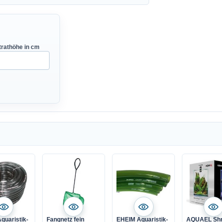
rathöhe in cm
quaristik-
Fangnetz fein
EHEIM Aquaristik-
AQUAEL Sh