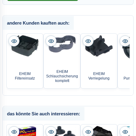
andere Kunden kauften auch:
EHEIM
EHEIM
EHEIM
EH
Schlauchsicherung
Filtereinsatz
Verriegelung
Pumpen
komplett
das könnte Sie auch interessieren: