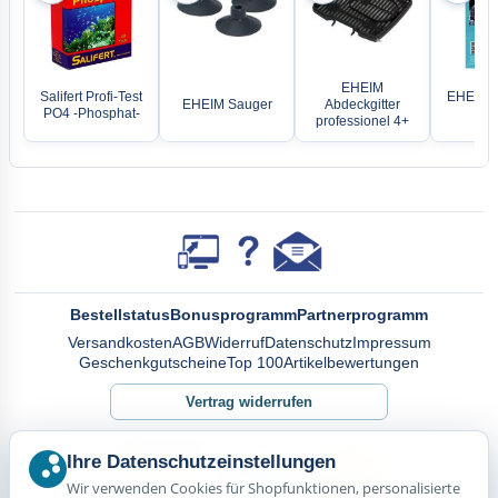
EHEIM
Salifert Profi-Test
EHEIM A
EHEIM Sauger
Abdeckgitter
PO4 -Phosphat-
Tül
professionel 4+
Bestellstatus
Bonusprogramm
Partnerprogramm
Versandkosten
AGB
Widerruf
Datenschutz
Impressum
Geschenkgutscheine
Top 100
Artikelbewertungen
Vertrag widerrufen
Ihre Datenschutzeinstellungen
Wir verwenden Cookies für Shopfunktionen, personalisierte