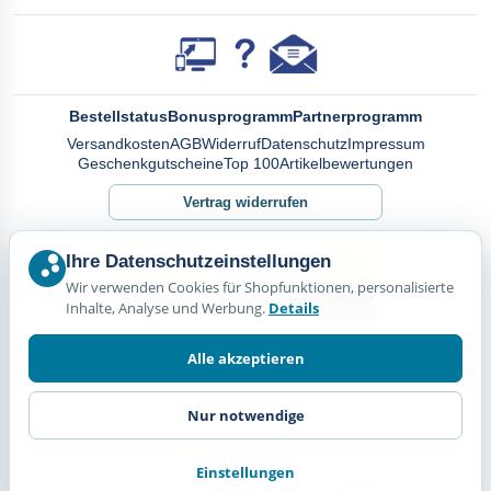
Bestellstatus
Bonusprogramm
Partnerprogramm
Versandkosten
AGB
Widerruf
Datenschutz
Impressum
Geschenkgutscheine
Top 100
Artikelbewertungen
Vertrag widerrufen
Ihre Datenschutzeinstellungen
Wir verwenden Cookies für Shopfunktionen, personalisierte
Inhalte, Analyse und Werbung.
Details
Alle akzeptieren
Nur notwendige
Einstellungen
© Happy Diskus - e.Kfr. 2026. Alle Rechte vorbehalten.