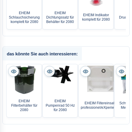
EHEIM
EHEIM
EH
EHEIM Indikator
Schlauchsicherung
Dichtungssatz für
Druckstu
komplett für 2080
komplett für 2080
Behälter für 2080
20
das könnte Sie auch interessieren:
EH
EHEIM
EHEIM
EHEIM Filtereinsatz
Schwing
Filterbehälter für
Pumpenrad 50 Hz
professionel/eXperience
Membra
2080
für 2080
Pu