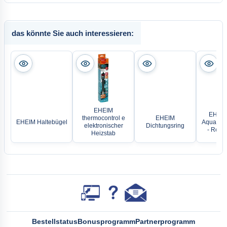
das könnte Sie auch interessieren:
EHEIM
EHEIM
thermocontrol e
EHEIM
EHEIM Haltebügel
Aquarien
elektronischer
Dichtungsring
- Regle
Heizstab
Bestellstatus
Bonusprogramm
Partnerprogramm