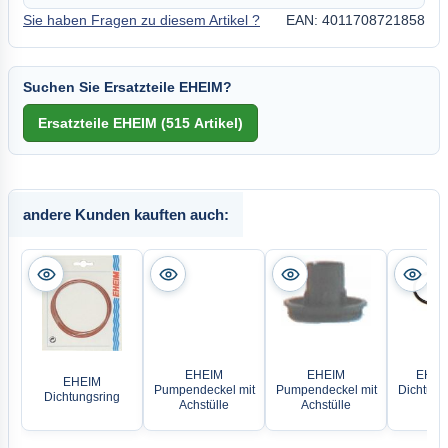
Sie haben Fragen zu diesem Artikel ?
EAN: 4011708721858
Suchen Sie Ersatzteile EHEIM?
andere Kunden kauften auch:
EHEIM
EHEIM
EHEIM
EHEIM
Pumpendeckel mit
Pumpendeckel mit
Dichtungs
Dichtungsring
Achstülle
Achstülle
Ada