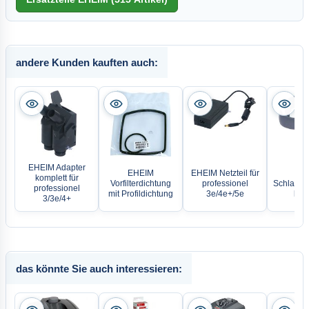
andere Kunden kauften auch:
EHEIM Adapter
EHEIM
EHEIM Netzteil für
EH
komplett für
Vorfilterdichtung
professionel
Schlauch
professionel
mit Profildichtung
3e/4e+/5e
kom
3/3e/4+
das könnte Sie auch interessieren: