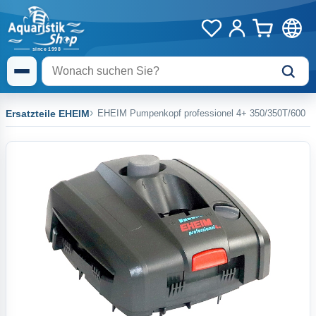
Ersatzteile EHEIM
EHEIM Pumpenkopf professionel 4+ 350/350T/600