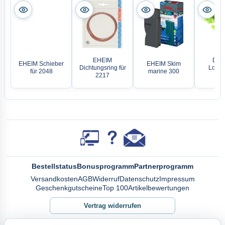
EHEIM
Denn
EHEIM Schieber
EHEIM Skim
Dichtungsring für
Lomar
für 2048
marine 300
2217
lin
Bestellstatus
Bonusprogramm
Partnerprogramm
Versandkosten
AGB
Widerruf
Datenschutz
Impressum
Geschenkgutscheine
Top 100
Artikelbewertungen
Vertrag widerrufen