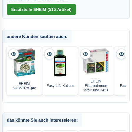
andere Kunden kauften auch:
EHEIM
EHEIM
Easy-Life Kalium
Filterpatronen
Easy-Li
SUBSTRATpro
2252 und 3451
das könnte Sie auch interessieren: