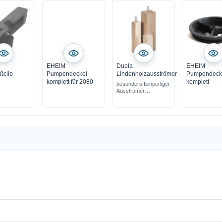
EHEIM
Dupla
EHEIM
ßclip
Pumpendeckel
Lindenholzausströmer
Pumpendeck
komplett für 2080
komplett
besonders feinperliger
Ausströmer
aus lange gelagertem
Lindenholz
für Süßwasser &
Meerwasser