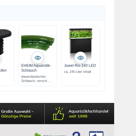
EHEIM Aquaristik-
Juwel Rio 240 LED
pfen
Schlauch
ca. 240 Liter Inhalt
dauerelastischer
Schlauch, versch.
Größen