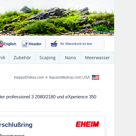
English
Header
Ihr Warenkorb ist leer.
nik
Zubehör
Scaping
Nano
Meerwasser
HappyDiskus.com
✮
Aquaristikshop.com USA
lter professionel 3 2080/2180 und eXperience 350
rschlußring
Bewertungen