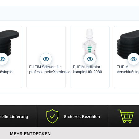
EHEIM Schwert für
EHEIM Indikator
EHEIM
ßstopfen
professionel/eXperience
komplett für 2080
Verschlußsto
MEHR ENTDECKEN