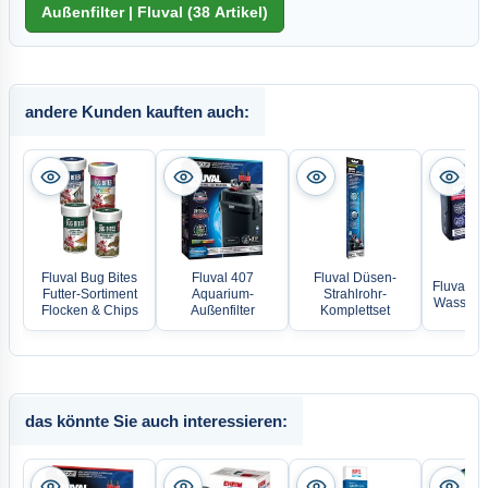
andere Kunden kauften auch:
Fluval Bug Bites
Fluval 407
Fluval Düsen-
Fluval UV
Futter-Sortiment
Aquarium-
Strahlrohr-
Wasserkl
Flocken & Chips
Außenfilter
Komplettset
das könnte Sie auch interessieren: