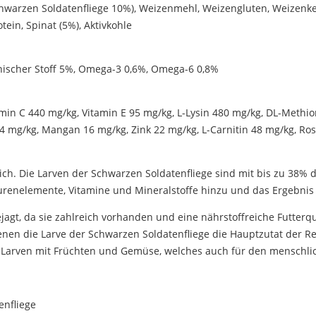
rzen Soldatenfliege 10%), Weizenmehl, Weizengluten, Weizenkeime
tein, Spinat (5%), Aktivkohle
anischer Stoff 5%, Omega-3 0,6%, Omega-6 0,8%
tamin C 440 mg/kg, Vitamin E 95 mg/kg, L-Lysin 480 mg/kg, DL-Methi
 4 mg/kg, Mangan 16 mg/kg, Zink 22 mg/kg, L-Carnitin 48 mg/kg, Ro
tlich. Die Larven der Schwarzen Soldatenfliege sind mit bis zu 38% 
renelemente, Vitamine und Mineralstoffe hinzu und das Ergebnis is
agt, da sie zahlreich vorhanden und eine nährstoffreiche Futterque
denen die Larve der Schwarzen Soldatenfliege die Hauptzutat der Re
e Larven mit Früchten und Gemüse, welches auch für den menschlic
enfliege