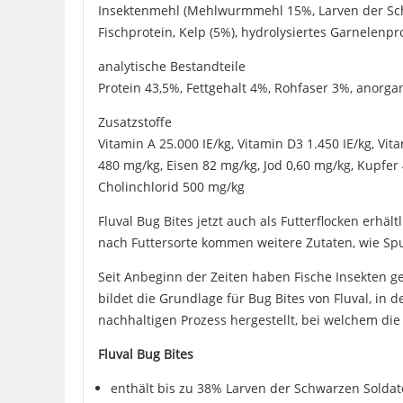
Insektenmehl (Mehlwurmmehl 15%, Larven der Schwa
Fischprotein, Kelp (5%), hydrolysiertes Garnelenpro
analytische Bestandteile
Protein 43,5%, Fettgehalt 4%, Rohfaser 3%, anorg
Zusatzstoffe
Vitamin A 25.000 IE/kg, Vitamin D3 1.450 IE/kg, Vi
480 mg/kg, Eisen 82 mg/kg, Jod 0,60 mg/kg, Kupfer
Cholinchlorid 500 mg/kg
Fluval Bug Bites jetzt auch als Futterflocken erhäl
nach Futtersorte kommen weitere Zutaten, wie Spu
Seit Anbeginn der Zeiten haben Fische Insekten gej
bildet die Grundlage für Bug Bites von Fluval, in 
nachhaltigen Prozess hergestellt, bei welchem di
Fluval Bug Bites
enthält bis zu 38% Larven der Schwarzen Soldat