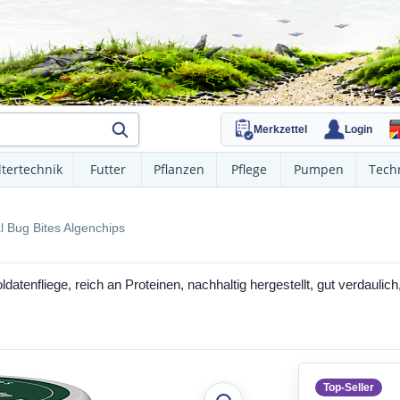
Merkzettel
Login
ltertechnik
Futter
Pflanzen
Pflege
Pumpen
Tech
l Bug Bites Algenchips
atenfliege, reich an Proteinen, nachhaltig hergestellt, gut verdaulic
Top-Seller