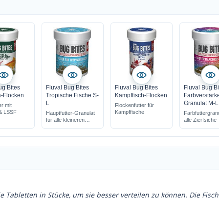
ug Bites
Fluval Bug Bites
Fluval Bug Bites
Fluval Bug Bi
a-Flocken
Tropische Fische S-
Kampffisch-Flocken
Farbverstärk
L
Granulat M-L
r mit
Flockenfutter für
 & LSSF
Kampffische
Hauptfutter-Granulat
Farbfuttergranu
für alle kleineren
alle Zierfsiche
Zierfische
die Tabletten in Stücke, um sie besser verteilen zu können. Die Fisc