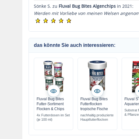
Sönke S. zu
Fluval Bug Bites Algenchips
in 2021:
Werden mit Vorliebe von meinen Welsen angenomm
das könnte Sie auch interessieren:
Fluval Bug Bites
Fluval Bug Bites
Fluval 
Futter-Sortiment
Futterflocken
Aquarien
Flocken & Chips
tropische Fische
Substrat 
& Pflanze
4x Futterdosen im Set
nachhaltig produzierte
(je 100 ml)
Hauptfutterflocken