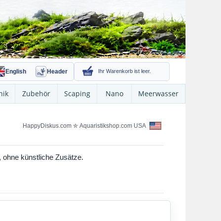
English
Header
Ihr Warenkorb ist leer.
nik
Zubehör
Scaping
Nano
Meerwasser
HappyDiskus.com
✮
Aquaristikshop.com USA
h, ohne künstliche Zusätze.