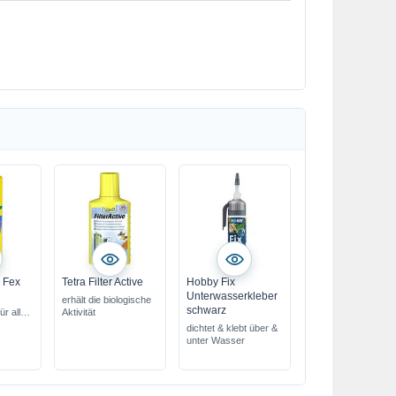
 Fex
Tetra Filter Active
Hobby Fix
Unterwasserkleber
erhält die biologische
schwarz
ür alle
Aktivität
dichtet & klebt über &
unter Wasser