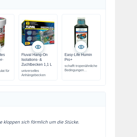
tes
Fluval Hang-On
Easy-Life Humin
er-
Isolations- &
Pro+
Zuchtbecken 1,1 L
schafft tropenähnliche
Bedingungen
lat für
universelles
beugt Krankheiten vor
Anhängebecken
stärkt das
Immunsystem
he kloppen sich förmlich um die Stücke.