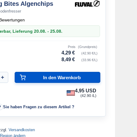
g Bites Algenchips
Bodenfresser
Bewertungen
erbar, Lieferung 20.08. - 25.08.
Preis
(Grundpreis)
4,29 €
(42.90 €/L)
8,49 €
(33.96 €/L)
4,95 USD
(42.90 /L)
Sie haben Fragen zu diesem Artikel ?
zzgl.
Versandkosten
Region ändern