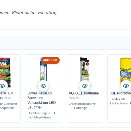
en. Bleibt nichts von übrig.
ANGEBOT
STRATUM
Juwel HeliaLux
AQUAEL Platinum-
JBL ProNovo
substrat
Spectrum -
Heater
Tubifex als
Vollspektrum LED-
Leckerbissen f
für Garnelen-
vollelektronisch mit
Leuchte-
Zierfische
naquarien
LED-Anzeige
Hochleistungs-LED
mit Vollspektrum