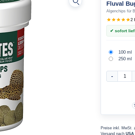
Fluval Bu
Algenchips für 
2 
✔ sofort lief
100 ml
250 ml
Preise inkl. MwSt. 
Versand nach
USA