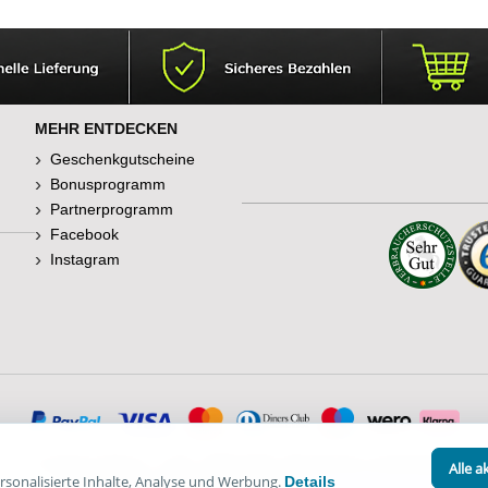
MEHR ENTDECKEN
Geschenkgutscheine
Bonusprogramm
Partnerprogramm
Facebook
Instagram
© Happy Diskus - e.Kfr. 1998-2026. Alle Rechte vorbehalten.
Alle a
sonalisierte Inhalte, Analyse und Werbung.
Details
*Alle Preise inkl. Mehrwertsteuer, zzgl.
Versandkosten
.