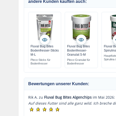
andere Kunden kauften auch:
Fluval Bug Bites
Fluval Bug Bites
Fluval B
Bodenfresser-Sticks
Bodenfresser-
Spirulin
M-L
Granulat S-M
Hauptfutte
Spirulina
Pleco-Sticks für
Pleco-Granulat für
Bodenfresser
Bodenfresser
Bewertungen unserer Kunden:
Rik A. zu
Fluval Bug Bites Algenchips
im Mai 2026:
Auf dieses Futter sind alle ganz wild. Ich breche 