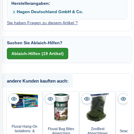
Herstellerangaben:
Hagen Deutschland GmbH & Co.
Sie haben Fragen zu diesem Artikel ?
Suchen Sie Ablaich-Hilfen?
andere Kunden kauften auch:
Fluval Hang-On
Fluval Bug Bites
ZooBest
Isolations- &
Seachem 
Algenchips
Ablaichfaser