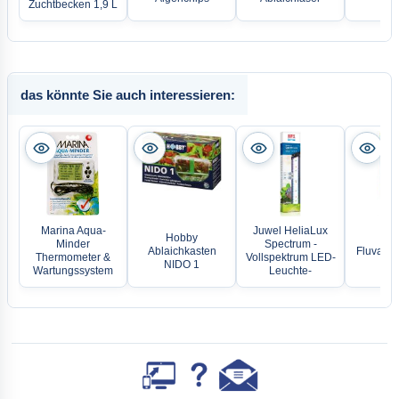
Zuchtbecken 1,9 L
das könnte Sie auch interessieren:
Marina Aqua-
Juwel HeliaLux
Hobby
Minder
Spectrum -
Ablaichkasten
Fluval G
Thermometer &
Vollspektrum LED-
NIDO 1
Wartungssystem
Leuchte-