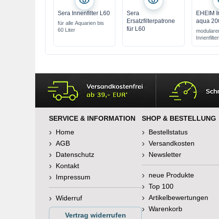
Sera Innenfilter L60
Sera
EHEIM In
Ersatzfilterpatrone
aqua 20
für alle Aquarien bis
für L60
60 Liter
modulare
Innenfilter
SERVICE & INFORMATION
SHOP & BESTELLUNG
Home
Bestellstatus
AGB
Versandkosten
Datenschutz
Newsletter
Kontakt
neue Produkte
Impressum
Top 100
Artikelbewertungen
Widerruf
Warenkorb
Vertrag widerrufen