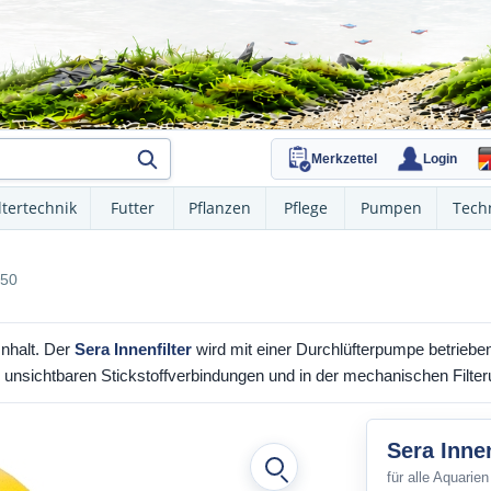
Merkzettel
Login
ltertechnik
Futter
Pflanzen
Pflege
Pumpen
Tech
150
Inhalt. Der
Sera Innenfilter
wird mit einer Durchlüfterpumpe betrieben
 unsichtbaren Stickstoffverbindungen und in der mechanischen Filt
Sera Innen
für alle Aquarien