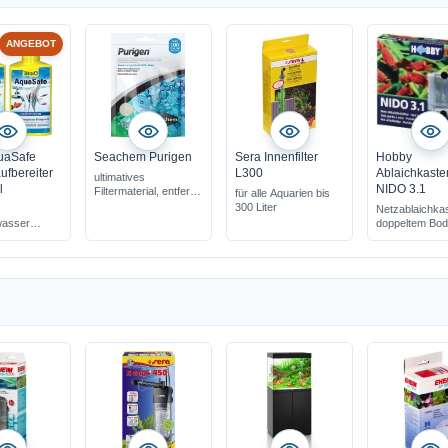
ANGEBOT
uaSafe
Seachem Purigen
Sera Innenfilter
Hobby
fbereiter
L300
Ablaichkaste
ultimatives
l
NIDO 3.1
Filtermaterial, entfernt
für alle Aquarien bis
schnell alle
300 Liter
Netzablaichkas
Verunreinigungen
wasser
doppeltem Bo
cht