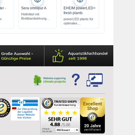
er -
Sera omnipur A
EHEIM powerLED+
fresh plants
Heilmittel mit
Breitbandwirkung
er
powerLED plants für
gegen die häufigsten
optimales
Fischkrankheiten
Pflanzenwachstum
beugt
Sekundärinfektionen
vor