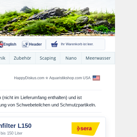
English
Header
Ihr Warenkorb ist leer.
nik
Zubehör
Scaping
Nano
Meerwasser
HappyDiskus.com
✮
Aquaristikshop.com USA
 (nicht im Lieferumfang enthalten) und ist
erung von Schwebeteilchen und Schmutzpartikeln.
filter L150
 bis 150 Liter