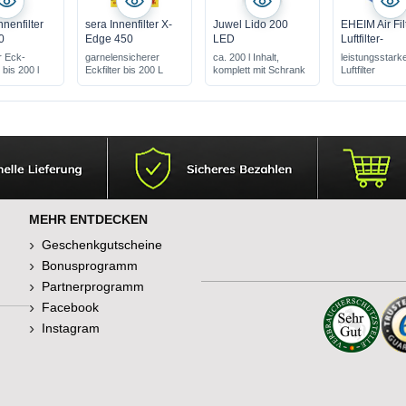
nenfilter
sera Innenfilter X-
Juwel Lido 200
EHEIM Air Filt
0
Edge 450
LED
Luftfilter-
r Eck-
garnelensicherer
ca. 200 l Inhalt,
leistungsstark
 bis 200 l
Eckfilter bis 200 L
komplett mit Schrank
Luftfilter
MEHR ENTDECKEN
Geschenkgutscheine
Bonusprogramm
Partnerprogramm
Facebook
Instagram