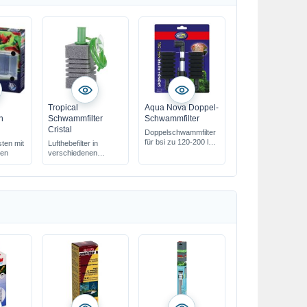
Tropical
Aqua Nova Doppel-
n
Schwammfilter
Schwammfilter
Cristal
Doppelschwammfilter
für bsi zu 120-200 l
ten mit
Lufthebefilter in
Betrieb mit einer
den
verschiedenen
Durchlüfterpumpe
Größen
filtert effektiv
filtert effektiv
mechanisch &
mechanisch &
biologisch
biologisch
zum Betrieb mit einer
Luftpumpe