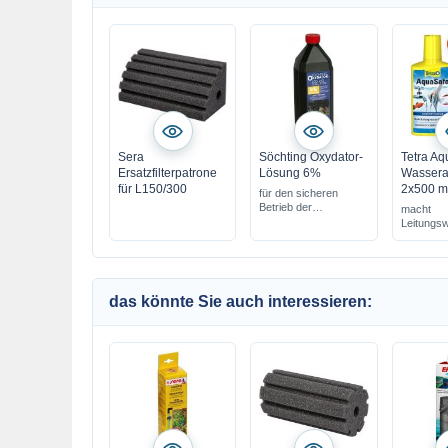
Sera
Söchting Oxydator-
Tetra Aq
Ersatzfilterpatrone
Lösung 6%
Wasserau
für L150/300
2x500 m
für den sicheren
Betrieb der
macht
Oxydatoren
Leitungs
6%ige Lösung
fischgere
das könnte Sie auch interessieren: